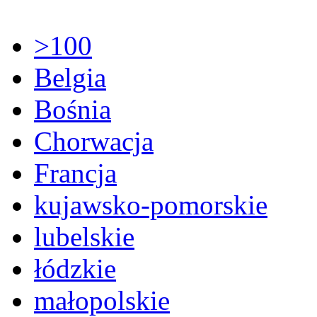
>100
Belgia
Bośnia
Chorwacja
Francja
kujawsko-pomorskie
lubelskie
łódzkie
małopolskie