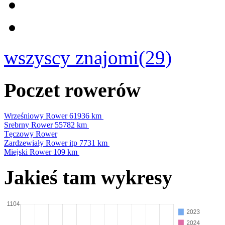
wszyscy znajomi(29)
Poczet rowerów
Wrześniowy Rower
61936 km
Srebrny Rower
55782 km
Tęczowy Rower
Zardzewiały Rower itp
7731 km
Miejski Rower
109 km
Jakieś tam wykresy