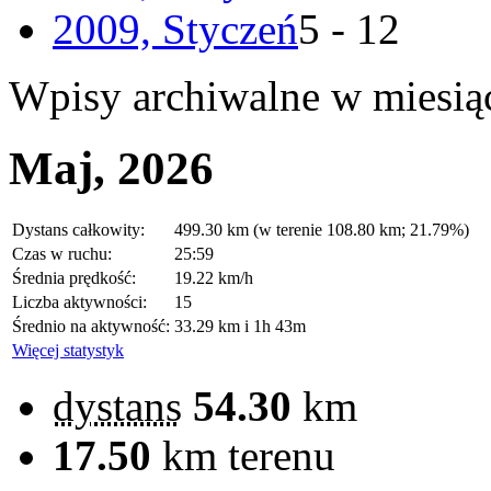
2009, Styczeń
5 - 12
Wpisy archiwalne w miesią
Maj, 2026
Dystans całkowity:
499.30 km (w terenie 108.80 km; 21.79%)
Czas w ruchu:
25:59
Średnia prędkość:
19.22 km/h
Liczba aktywności:
15
Średnio na aktywność:
33.29 km i 1h 43m
Więcej statystyk
dystans
54.30
km
17.50
km terenu