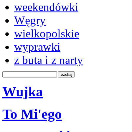
weekendówki
Węgry
wielkopolskie
wyprawki
z buta i z narty
Wujka
To Mi'ego