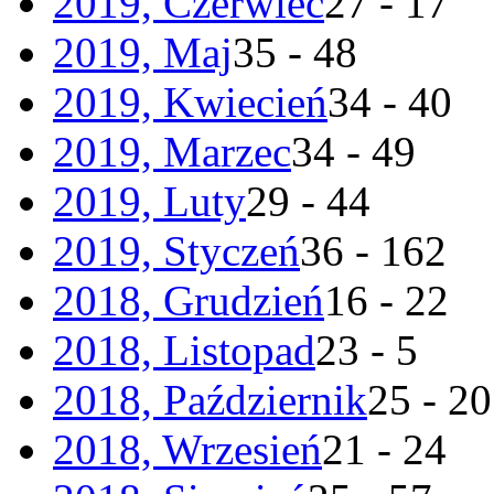
2019, Czerwiec
27 - 17
2019, Maj
35 - 48
2019, Kwiecień
34 - 40
2019, Marzec
34 - 49
2019, Luty
29 - 44
2019, Styczeń
36 - 162
2018, Grudzień
16 - 22
2018, Listopad
23 - 5
2018, Październik
25 - 20
2018, Wrzesień
21 - 24