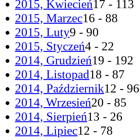
2015, Kwiecień
17 - 113
2015, Marzec
16 - 88
2015, Luty
9 - 90
2015, Styczeń
4 - 22
2014, Grudzień
19 - 192
2014, Listopad
18 - 87
2014, Październik
12 - 96
2014, Wrzesień
20 - 85
2014, Sierpień
13 - 26
2014, Lipiec
12 - 78