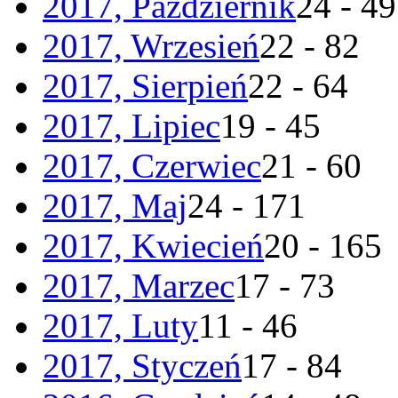
2017, Październik
24 - 49
2017, Wrzesień
22 - 82
2017, Sierpień
22 - 64
2017, Lipiec
19 - 45
2017, Czerwiec
21 - 60
2017, Maj
24 - 171
2017, Kwiecień
20 - 165
2017, Marzec
17 - 73
2017, Luty
11 - 46
2017, Styczeń
17 - 84