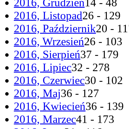
2016, Grudzień
14 - 48
2016, Listopad
26 - 129
2016, Październik
20 - 1
2016, Wrzesień
26 - 103
2016, Sierpień
37 - 179
2016, Lipiec
32 - 278
2016, Czerwiec
30 - 102
2016, Maj
36 - 127
2016, Kwiecień
36 - 139
2016, Marzec
41 - 173