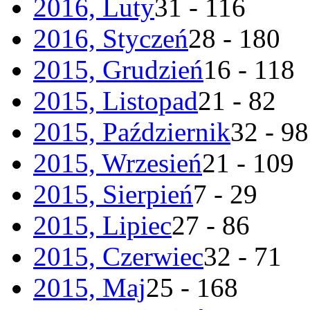
2016, Luty
31 - 116
2016, Styczeń
28 - 180
2015, Grudzień
16 - 118
2015, Listopad
21 - 82
2015, Październik
32 - 98
2015, Wrzesień
21 - 109
2015, Sierpień
7 - 29
2015, Lipiec
27 - 86
2015, Czerwiec
32 - 71
2015, Maj
25 - 168