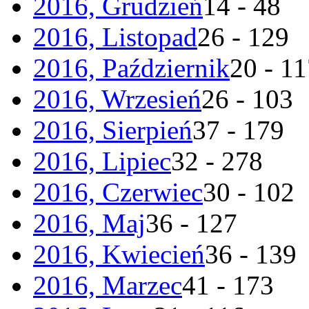
2016, Grudzień
14 - 48
2016, Listopad
26 - 129
2016, Październik
20 - 1
2016, Wrzesień
26 - 103
2016, Sierpień
37 - 179
2016, Lipiec
32 - 278
2016, Czerwiec
30 - 102
2016, Maj
36 - 127
2016, Kwiecień
36 - 139
2016, Marzec
41 - 173