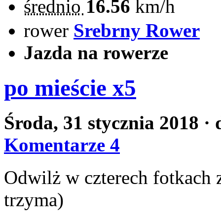
średnio
16.56
km/h
rower
Srebrny Rower
Jazda na rowerze
po mieście x5
Środa, 31 stycznia 2018
·
Komentarze 4
Odwilż w czterech fotkach z
trzyma)