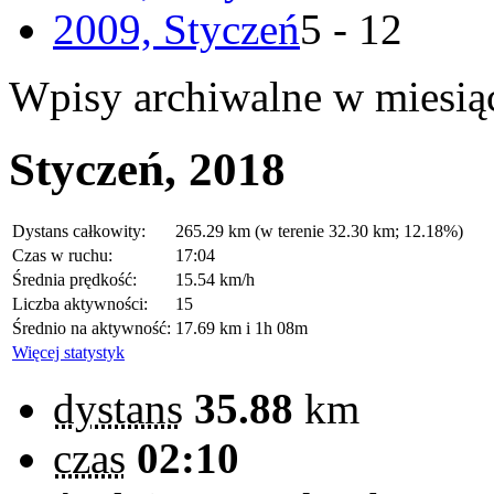
2009, Styczeń
5 - 12
Wpisy archiwalne w miesią
Styczeń, 2018
Dystans całkowity:
265.29 km (w terenie 32.30 km; 12.18%)
Czas w ruchu:
17:04
Średnia prędkość:
15.54 km/h
Liczba aktywności:
15
Średnio na aktywność:
17.69 km i 1h 08m
Więcej statystyk
dystans
35.88
km
czas
02:10