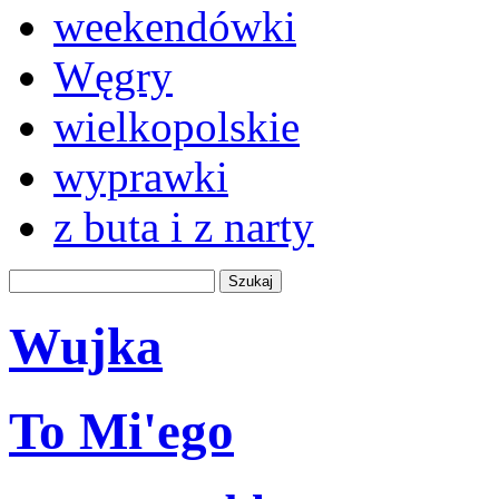
weekendówki
Węgry
wielkopolskie
wyprawki
z buta i z narty
Wujka
To Mi'ego