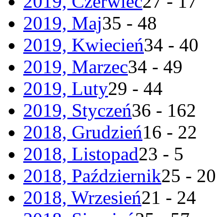
2019, Czerwiec
27 - 17
2019, Maj
35 - 48
2019, Kwiecień
34 - 40
2019, Marzec
34 - 49
2019, Luty
29 - 44
2019, Styczeń
36 - 162
2018, Grudzień
16 - 22
2018, Listopad
23 - 5
2018, Październik
25 - 20
2018, Wrzesień
21 - 24