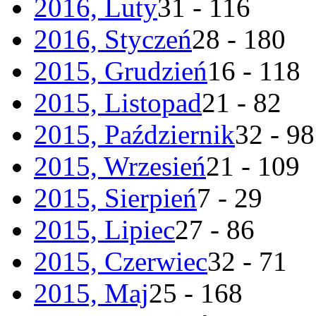
2016, Luty
31 - 116
2016, Styczeń
28 - 180
2015, Grudzień
16 - 118
2015, Listopad
21 - 82
2015, Październik
32 - 98
2015, Wrzesień
21 - 109
2015, Sierpień
7 - 29
2015, Lipiec
27 - 86
2015, Czerwiec
32 - 71
2015, Maj
25 - 168