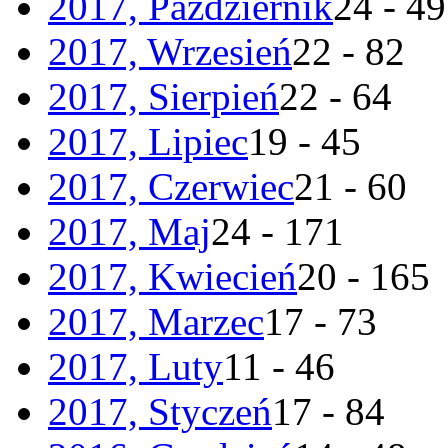
2017, Październik
24 - 49
2017, Wrzesień
22 - 82
2017, Sierpień
22 - 64
2017, Lipiec
19 - 45
2017, Czerwiec
21 - 60
2017, Maj
24 - 171
2017, Kwiecień
20 - 165
2017, Marzec
17 - 73
2017, Luty
11 - 46
2017, Styczeń
17 - 84