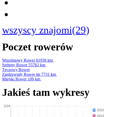
wszyscy znajomi(29)
Poczet rowerów
Wrześniowy Rower
61936 km
Srebrny Rower
55782 km
Tęczowy Rower
Zardzewiały Rower itp
7731 km
Miejski Rower
109 km
Jakieś tam wykresy