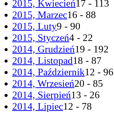
2015, Kwiecień
17 - 113
2015, Marzec
16 - 88
2015, Luty
9 - 90
2015, Styczeń
4 - 22
2014, Grudzień
19 - 192
2014, Listopad
18 - 87
2014, Październik
12 - 96
2014, Wrzesień
20 - 85
2014, Sierpień
13 - 26
2014, Lipiec
12 - 78