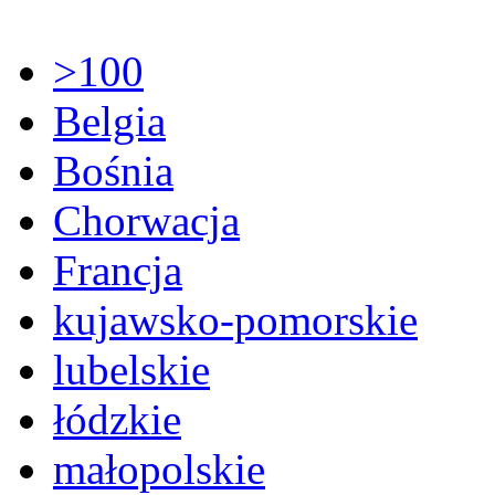
>100
Belgia
Bośnia
Chorwacja
Francja
kujawsko-pomorskie
lubelskie
łódzkie
małopolskie