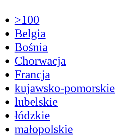
>100
Belgia
Bośnia
Chorwacja
Francja
kujawsko-pomorskie
lubelskie
łódzkie
małopolskie