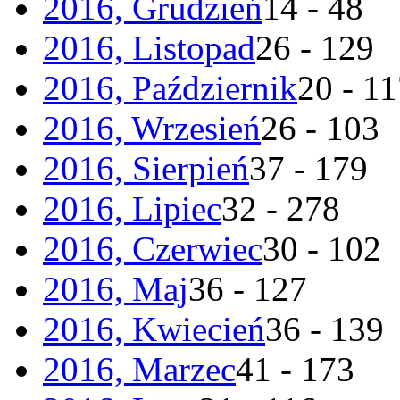
2016, Grudzień
14 - 48
2016, Listopad
26 - 129
2016, Październik
20 - 1
2016, Wrzesień
26 - 103
2016, Sierpień
37 - 179
2016, Lipiec
32 - 278
2016, Czerwiec
30 - 102
2016, Maj
36 - 127
2016, Kwiecień
36 - 139
2016, Marzec
41 - 173