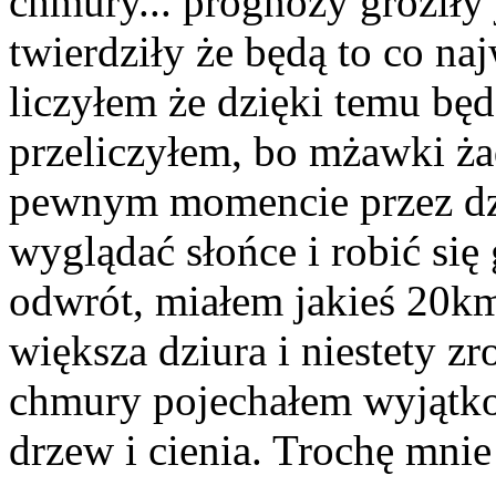
chmury... prognozy groziły 
twierdziły że będą to co na
liczyłem że dzięki temu będ
przeliczyłem, bo mżawki żad
pewnym momencie przez dz
wyglądać słońce i robić się
odwrót, miałem jakieś 20km
większa dziura i niestety zro
chmury pojechałem wyjątko
drzew i cienia. Trochę mni