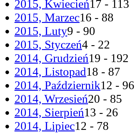
2015, Kwiecień
17 - 113
2015, Marzec
16 - 88
2015, Luty
9 - 90
2015, Styczeń
4 - 22
2014, Grudzień
19 - 192
2014, Listopad
18 - 87
2014, Październik
12 - 96
2014, Wrzesień
20 - 85
2014, Sierpień
13 - 26
2014, Lipiec
12 - 78