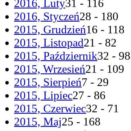
2016, Luty
31 - 116
2016, Styczeń
28 - 180
2015, Grudzień
16 - 118
2015, Listopad
21 - 82
2015, Październik
32 - 98
2015, Wrzesień
21 - 109
2015, Sierpień
7 - 29
2015, Lipiec
27 - 86
2015, Czerwiec
32 - 71
2015, Maj
25 - 168