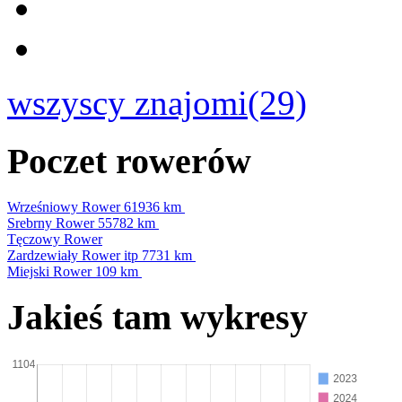
wszyscy znajomi(29)
Poczet rowerów
Wrześniowy Rower
61936 km
Srebrny Rower
55782 km
Tęczowy Rower
Zardzewiały Rower itp
7731 km
Miejski Rower
109 km
Jakieś tam wykresy