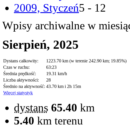
2009, Styczeń
5 - 12
Wpisy archiwalne w miesią
Sierpień, 2025
Dystans całkowity:
1223.70 km (w terenie 242.90 km; 19.85%)
Czas w ruchu:
63:23
Średnia prędkość:
19.31 km/h
Liczba aktywności:
28
Średnio na aktywność:
43.70 km i 2h 15m
Więcej statystyk
dystans
65.40
km
5.40
km terenu