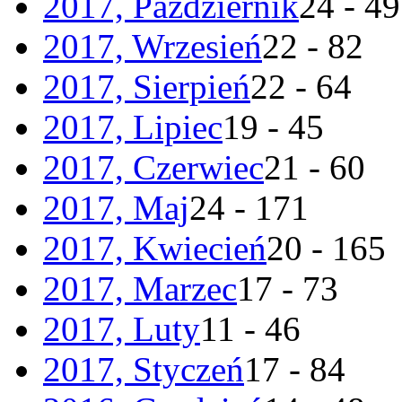
2017, Październik
24 - 49
2017, Wrzesień
22 - 82
2017, Sierpień
22 - 64
2017, Lipiec
19 - 45
2017, Czerwiec
21 - 60
2017, Maj
24 - 171
2017, Kwiecień
20 - 165
2017, Marzec
17 - 73
2017, Luty
11 - 46
2017, Styczeń
17 - 84