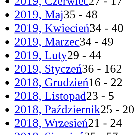
2019, Czerwiec
27 - 17
2019, Maj
35 - 48
2019, Kwiecień
34 - 40
2019, Marzec
34 - 49
2019, Luty
29 - 44
2019, Styczeń
36 - 162
2018, Grudzień
16 - 22
2018, Listopad
23 - 5
2018, Październik
25 - 20
2018, Wrzesień
21 - 24