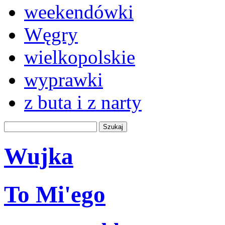
weekendówki
Węgry
wielkopolskie
wyprawki
z buta i z narty
Wujka
To Mi'ego