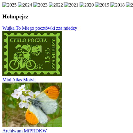
Hołmpejcz
Wujka To Miego pocztówki zza miedzy
Mini Atlas Motyli
Archiwum MfPRDKW