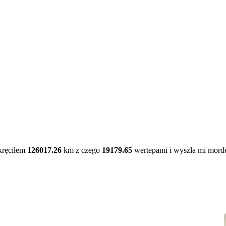
kręciłem
126017.26
km z czego
19179.65
wertepami i wyszła mi mord