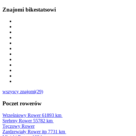
Znajomi bikestatsowi
wszyscy znajomi(29)
Poczet rowerów
Wrześniowy Rower
61893 km
Srebrny Rower
55782 km
Tęczowy Rower
Zardzewiały Rower itp
7731 km