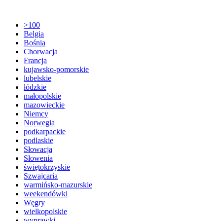
>100
Belgia
Bośnia
Chorwacja
Francja
kujawsko-pomorskie
lubelskie
łódzkie
małopolskie
mazowieckie
Niemcy
Norwegia
podkarpackie
podlaskie
Słowacja
Słowenia
świętokrzyskie
Szwajcaria
warmińsko-mazurskie
weekendówki
Węgry
wielkopolskie
wyprawki