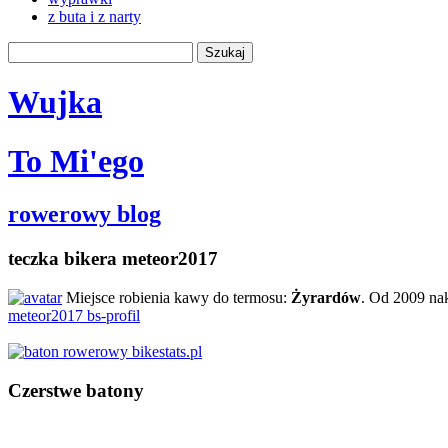
z buta i z narty
Wujka
To Mi'ego
rowerowy blog
teczka bikera meteor2017
Miejsce robienia kawy do termosu:
Żyrardów
. Od 2009 na
meteor2017 bs-profil
Czerstwe batony