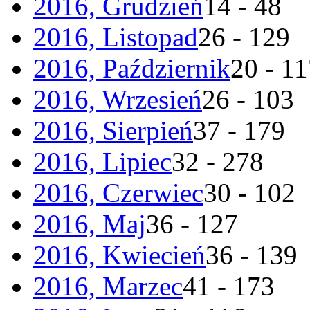
2016, Grudzień
14 - 48
2016, Listopad
26 - 129
2016, Październik
20 - 1
2016, Wrzesień
26 - 103
2016, Sierpień
37 - 179
2016, Lipiec
32 - 278
2016, Czerwiec
30 - 102
2016, Maj
36 - 127
2016, Kwiecień
36 - 139
2016, Marzec
41 - 173