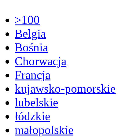
>100
Belgia
Bośnia
Chorwacja
Francja
kujawsko-pomorskie
lubelskie
łódzkie
małopolskie