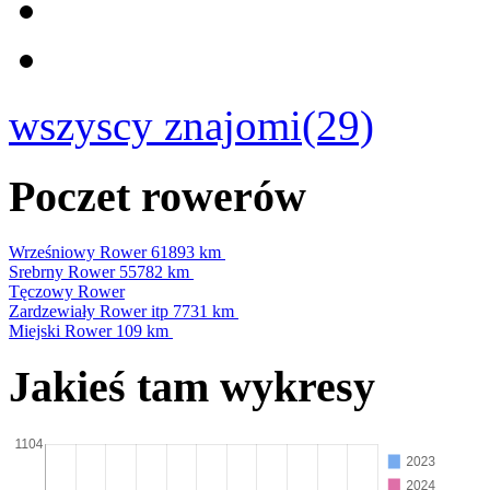
wszyscy znajomi(29)
Poczet rowerów
Wrześniowy Rower
61893 km
Srebrny Rower
55782 km
Tęczowy Rower
Zardzewiały Rower itp
7731 km
Miejski Rower
109 km
Jakieś tam wykresy