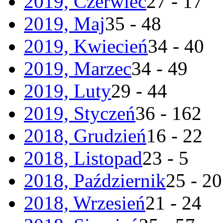
2019, Czerwiec
27 - 17
2019, Maj
35 - 48
2019, Kwiecień
34 - 40
2019, Marzec
34 - 49
2019, Luty
29 - 44
2019, Styczeń
36 - 162
2018, Grudzień
16 - 22
2018, Listopad
23 - 5
2018, Październik
25 - 20
2018, Wrzesień
21 - 24