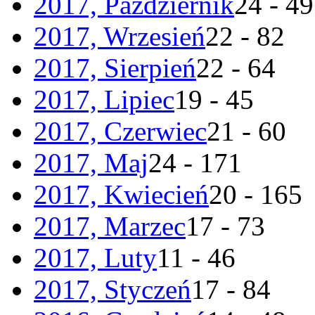
2017, Październik
24 - 49
2017, Wrzesień
22 - 82
2017, Sierpień
22 - 64
2017, Lipiec
19 - 45
2017, Czerwiec
21 - 60
2017, Maj
24 - 171
2017, Kwiecień
20 - 165
2017, Marzec
17 - 73
2017, Luty
11 - 46
2017, Styczeń
17 - 84