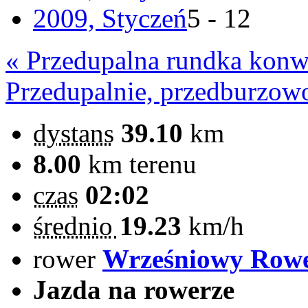
2009, Styczeń
5 - 12
« Przedupalna rundka konw
Przedupalnie, przedburzow
dystans
39.10
km
8.00
km terenu
czas
02:02
średnio
19.23
km/h
rower
Wrześniowy Row
Jazda na rowerze