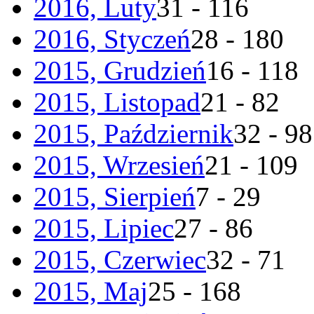
2016, Luty
31 - 116
2016, Styczeń
28 - 180
2015, Grudzień
16 - 118
2015, Listopad
21 - 82
2015, Październik
32 - 98
2015, Wrzesień
21 - 109
2015, Sierpień
7 - 29
2015, Lipiec
27 - 86
2015, Czerwiec
32 - 71
2015, Maj
25 - 168