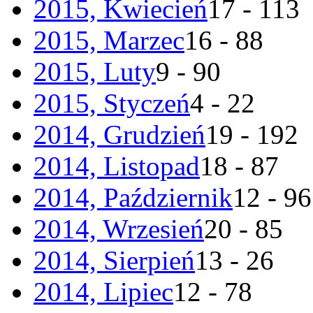
2015, Kwiecień
17 - 113
2015, Marzec
16 - 88
2015, Luty
9 - 90
2015, Styczeń
4 - 22
2014, Grudzień
19 - 192
2014, Listopad
18 - 87
2014, Październik
12 - 96
2014, Wrzesień
20 - 85
2014, Sierpień
13 - 26
2014, Lipiec
12 - 78