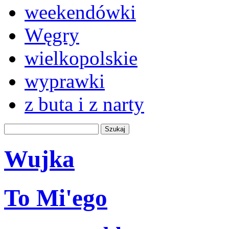
weekendówki
Węgry
wielkopolskie
wyprawki
z buta i z narty
Wujka
To Mi'ego