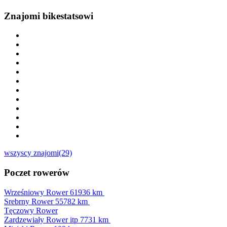
Znajomi bikestatsowi
wszyscy znajomi(29)
Poczet rowerów
Wrześniowy Rower
61936 km
Srebrny Rower
55782 km
Tęczowy Rower
Zardzewiały Rower itp
7731 km