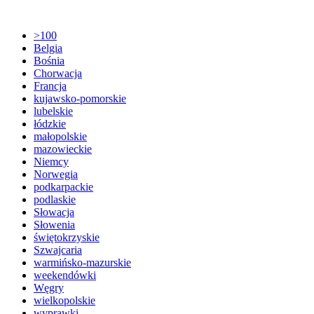
>100
Belgia
Bośnia
Chorwacja
Francja
kujawsko-pomorskie
lubelskie
łódzkie
małopolskie
mazowieckie
Niemcy
Norwegia
podkarpackie
podlaskie
Słowacja
Słowenia
świętokrzyskie
Szwajcaria
warmińsko-mazurskie
weekendówki
Węgry
wielkopolskie
wyprawki