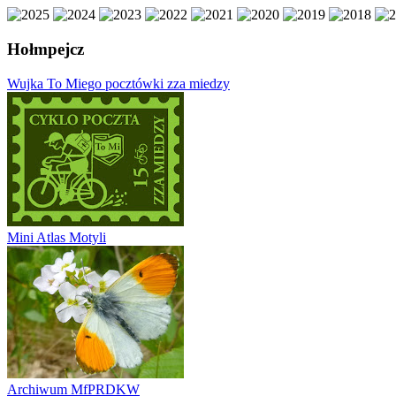
Hołmpejcz
Wujka To Miego pocztówki zza miedzy
Mini Atlas Motyli
Archiwum MfPRDKW