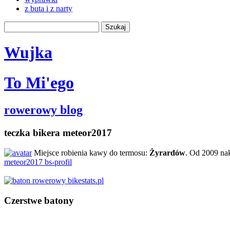
z buta i z narty
Wujka
To Mi'ego
rowerowy blog
teczka bikera meteor2017
Miejsce robienia kawy do termosu:
Żyrardów
. Od 2009 na
meteor2017 bs-profil
Czerstwe batony