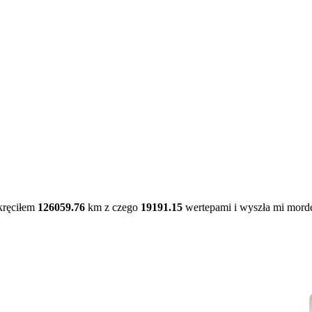
kręciłem
126059.76
km z czego
19191.15
wertepami i wyszła mi mord