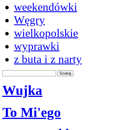
weekendówki
Węgry
wielkopolskie
wyprawki
z buta i z narty
Wujka
To Mi'ego