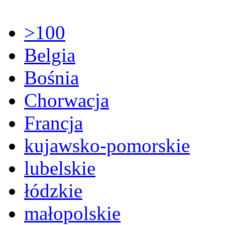
>100
Belgia
Bośnia
Chorwacja
Francja
kujawsko-pomorskie
lubelskie
łódzkie
małopolskie