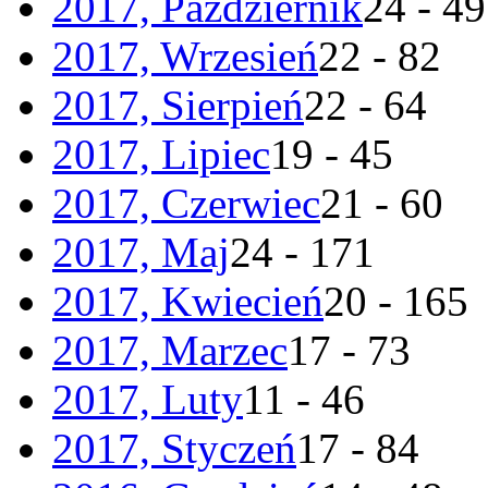
2017, Październik
24 - 49
2017, Wrzesień
22 - 82
2017, Sierpień
22 - 64
2017, Lipiec
19 - 45
2017, Czerwiec
21 - 60
2017, Maj
24 - 171
2017, Kwiecień
20 - 165
2017, Marzec
17 - 73
2017, Luty
11 - 46
2017, Styczeń
17 - 84