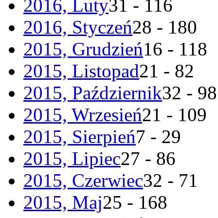
2016, Luty
31 - 116
2016, Styczeń
28 - 180
2015, Grudzień
16 - 118
2015, Listopad
21 - 82
2015, Październik
32 - 98
2015, Wrzesień
21 - 109
2015, Sierpień
7 - 29
2015, Lipiec
27 - 86
2015, Czerwiec
32 - 71
2015, Maj
25 - 168