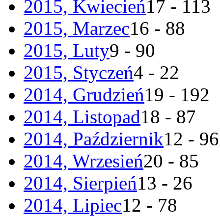
2015, Kwiecień
17 - 113
2015, Marzec
16 - 88
2015, Luty
9 - 90
2015, Styczeń
4 - 22
2014, Grudzień
19 - 192
2014, Listopad
18 - 87
2014, Październik
12 - 96
2014, Wrzesień
20 - 85
2014, Sierpień
13 - 26
2014, Lipiec
12 - 78