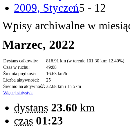
2009, Styczeń
5 - 12
Wpisy archiwalne w miesią
Marzec, 2022
Dystans całkowity:
816.91 km (w terenie 101.30 km; 12.40%)
Czas w ruchu:
49:08
Średnia prędkość:
16.63 km/h
Liczba aktywności:
25
Średnio na aktywność:
32.68 km i 1h 57m
Więcej statystyk
dystans
23.60
km
czas
01:23