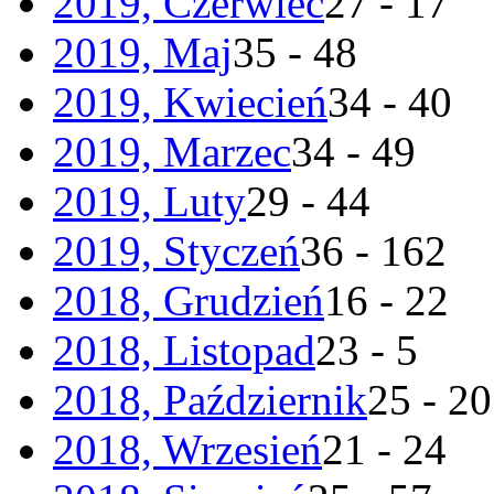
2019, Czerwiec
27 - 17
2019, Maj
35 - 48
2019, Kwiecień
34 - 40
2019, Marzec
34 - 49
2019, Luty
29 - 44
2019, Styczeń
36 - 162
2018, Grudzień
16 - 22
2018, Listopad
23 - 5
2018, Październik
25 - 20
2018, Wrzesień
21 - 24