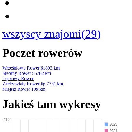
wszyscy znajomi(29)
Poczet rowerów
Wrześniowy Rower
61893 km
Srebrny Rower
55782 km
Tęczowy Rower
Zardzewiały Rower itp
7731 km
Miejski Rower
109 km
Jakieś tam wykresy