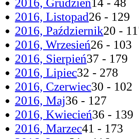
2016, Grudzień
14 - 48
2016, Listopad
26 - 129
2016, Październik
20 - 1
2016, Wrzesień
26 - 103
2016, Sierpień
37 - 179
2016, Lipiec
32 - 278
2016, Czerwiec
30 - 102
2016, Maj
36 - 127
2016, Kwiecień
36 - 139
2016, Marzec
41 - 173