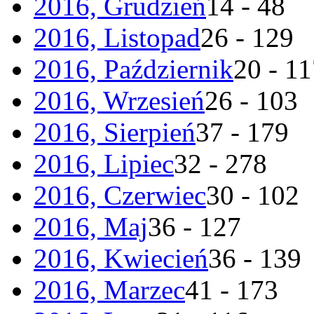
2016, Grudzień
14 - 48
2016, Listopad
26 - 129
2016, Październik
20 - 1
2016, Wrzesień
26 - 103
2016, Sierpień
37 - 179
2016, Lipiec
32 - 278
2016, Czerwiec
30 - 102
2016, Maj
36 - 127
2016, Kwiecień
36 - 139
2016, Marzec
41 - 173