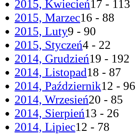
2015, Kwiecień
17 - 113
2015, Marzec
16 - 88
2015, Luty
9 - 90
2015, Styczeń
4 - 22
2014, Grudzień
19 - 192
2014, Listopad
18 - 87
2014, Październik
12 - 96
2014, Wrzesień
20 - 85
2014, Sierpień
13 - 26
2014, Lipiec
12 - 78