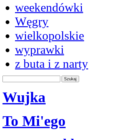
weekendówki
Węgry
wielkopolskie
wyprawki
z buta i z narty
Wujka
To Mi'ego