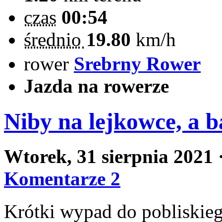
czas
00:54
średnio
19.80
km/h
rower
Srebrny Rower
Jazda na rowerze
Niby na lejkowce, a b
Wtorek, 31 sierpnia 2021
Komentarze 2
Krótki wypad do pobliskieg