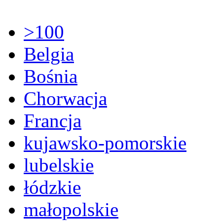
>100
Belgia
Bośnia
Chorwacja
Francja
kujawsko-pomorskie
lubelskie
łódzkie
małopolskie