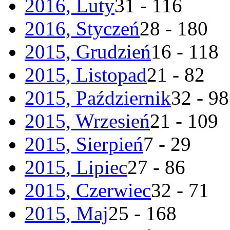
2016, Luty
31 - 116
2016, Styczeń
28 - 180
2015, Grudzień
16 - 118
2015, Listopad
21 - 82
2015, Październik
32 - 98
2015, Wrzesień
21 - 109
2015, Sierpień
7 - 29
2015, Lipiec
27 - 86
2015, Czerwiec
32 - 71
2015, Maj
25 - 168