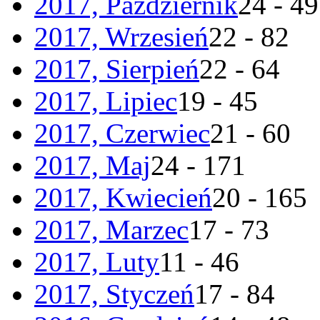
2017, Październik
24 - 49
2017, Wrzesień
22 - 82
2017, Sierpień
22 - 64
2017, Lipiec
19 - 45
2017, Czerwiec
21 - 60
2017, Maj
24 - 171
2017, Kwiecień
20 - 165
2017, Marzec
17 - 73
2017, Luty
11 - 46
2017, Styczeń
17 - 84