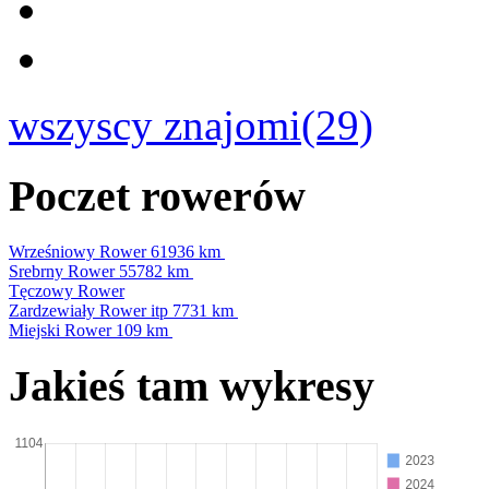
wszyscy znajomi(29)
Poczet rowerów
Wrześniowy Rower
61936 km
Srebrny Rower
55782 km
Tęczowy Rower
Zardzewiały Rower itp
7731 km
Miejski Rower
109 km
Jakieś tam wykresy