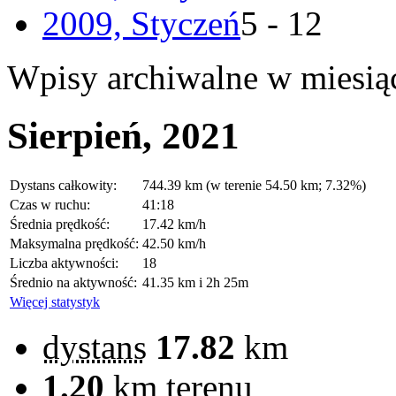
2009, Styczeń
5 - 12
Wpisy archiwalne w miesią
Sierpień, 2021
Dystans całkowity:
744.39 km (w terenie 54.50 km; 7.32%)
Czas w ruchu:
41:18
Średnia prędkość:
17.42 km/h
Maksymalna prędkość:
42.50 km/h
Liczba aktywności:
18
Średnio na aktywność:
41.35 km i 2h 25m
Więcej statystyk
dystans
17.82
km
1.20
km terenu