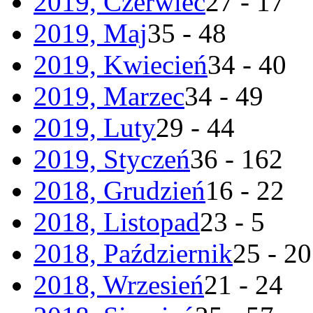
2019, Czerwiec
27 - 17
2019, Maj
35 - 48
2019, Kwiecień
34 - 40
2019, Marzec
34 - 49
2019, Luty
29 - 44
2019, Styczeń
36 - 162
2018, Grudzień
16 - 22
2018, Listopad
23 - 5
2018, Październik
25 - 20
2018, Wrzesień
21 - 24