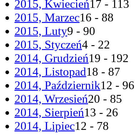
2015, Kwiecień
17 - 113
2015, Marzec
16 - 88
2015, Luty
9 - 90
2015, Styczeń
4 - 22
2014, Grudzień
19 - 192
2014, Listopad
18 - 87
2014, Październik
12 - 96
2014, Wrzesień
20 - 85
2014, Sierpień
13 - 26
2014, Lipiec
12 - 78