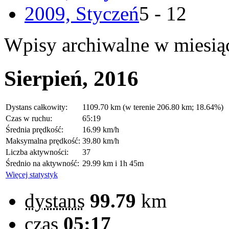
2009, Styczeń
5 - 12
Wpisy archiwalne w miesią
Sierpień, 2016
Dystans całkowity:
1109.70 km (w terenie 206.80 km; 18.64%)
Czas w ruchu:
65:19
Średnia prędkość:
16.99 km/h
Maksymalna prędkość:
39.80 km/h
Liczba aktywności:
37
Średnio na aktywność:
29.99 km i 1h 45m
Więcej statystyk
dystans
99.79
km
czas
05:17