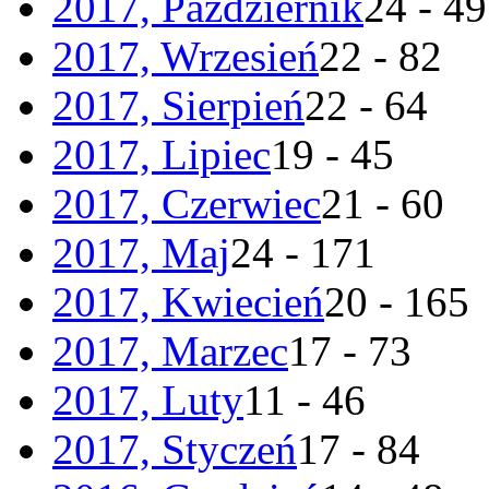
2017, Październik
24 - 49
2017, Wrzesień
22 - 82
2017, Sierpień
22 - 64
2017, Lipiec
19 - 45
2017, Czerwiec
21 - 60
2017, Maj
24 - 171
2017, Kwiecień
20 - 165
2017, Marzec
17 - 73
2017, Luty
11 - 46
2017, Styczeń
17 - 84