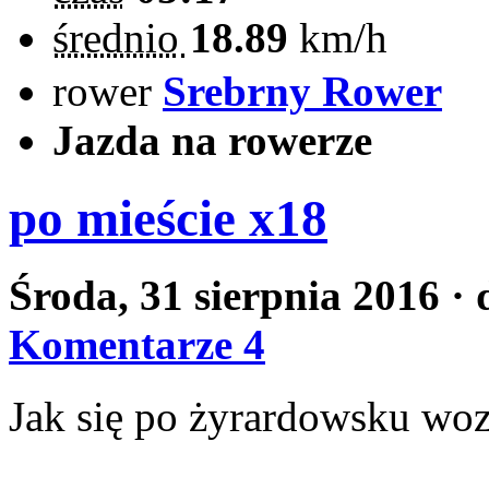
średnio
18.89
km/h
rower
Srebrny Rower
Jazda na rowerze
po mieście x18
Środa, 31 sierpnia 2016
· 
Komentarze 4
Jak się po żyrardowsku woz