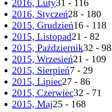
2016, Luty
31 - 116
2016, Styczeń
28 - 180
2015, Grudzień
16 - 118
2015, Listopad
21 - 82
2015, Październik
32 - 98
2015, Wrzesień
21 - 109
2015, Sierpień
7 - 29
2015, Lipiec
27 - 86
2015, Czerwiec
32 - 71
2015, Maj
25 - 168