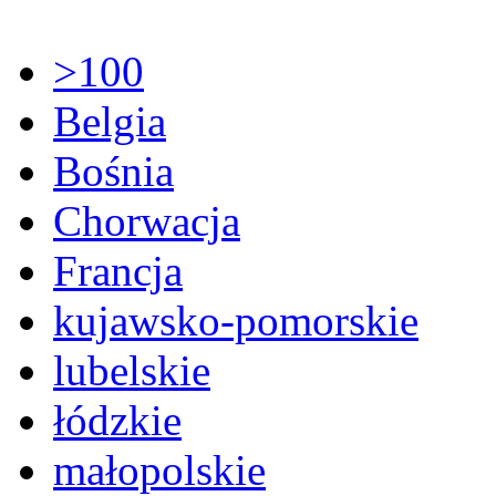
>100
Belgia
Bośnia
Chorwacja
Francja
kujawsko-pomorskie
lubelskie
łódzkie
małopolskie