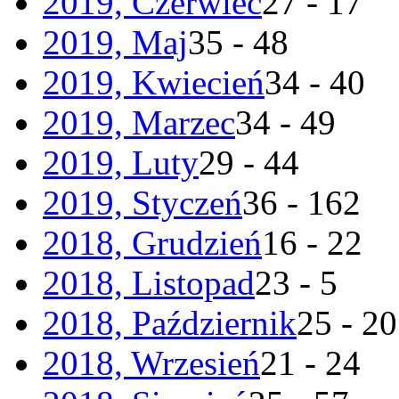
2019, Czerwiec
27 - 17
2019, Maj
35 - 48
2019, Kwiecień
34 - 40
2019, Marzec
34 - 49
2019, Luty
29 - 44
2019, Styczeń
36 - 162
2018, Grudzień
16 - 22
2018, Listopad
23 - 5
2018, Październik
25 - 20
2018, Wrzesień
21 - 24