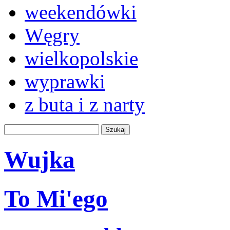
weekendówki
Węgry
wielkopolskie
wyprawki
z buta i z narty
Wujka
To Mi'ego