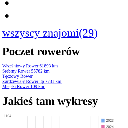
wszyscy znajomi(29)
Poczet rowerów
Wrześniowy Rower
61893 km
Srebrny Rower
55782 km
Tęczowy Rower
Zardzewiały Rower itp
7731 km
Miejski Rower
109 km
Jakieś tam wykresy