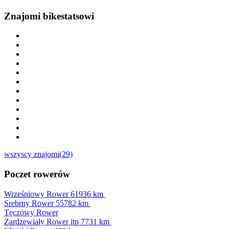
Znajomi bikestatsowi
wszyscy znajomi(29)
Poczet rowerów
Wrześniowy Rower
61936 km
Srebrny Rower
55782 km
Tęczowy Rower
Zardzewiały Rower itp
7731 km