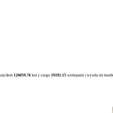
kręciłem
126059.76
km z czego
19191.15
wertepami i wyszła mi mord