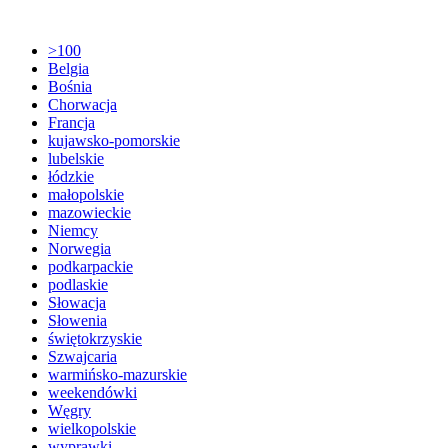
>100
Belgia
Bośnia
Chorwacja
Francja
kujawsko-pomorskie
lubelskie
łódzkie
małopolskie
mazowieckie
Niemcy
Norwegia
podkarpackie
podlaskie
Słowacja
Słowenia
świętokrzyskie
Szwajcaria
warmińsko-mazurskie
weekendówki
Węgry
wielkopolskie
wyprawki