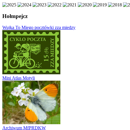
Hołmpejcz
Wujka To Miego pocztówki zza miedzy
Mini Atlas Motyli
Archiwum MfPRDKW