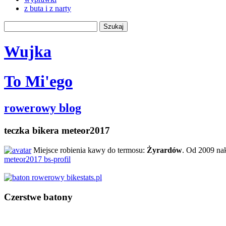
z buta i z narty
Wujka
To Mi'ego
rowerowy blog
teczka bikera meteor2017
Miejsce robienia kawy do termosu:
Żyrardów
. Od 2009 na
meteor2017 bs-profil
Czerstwe batony