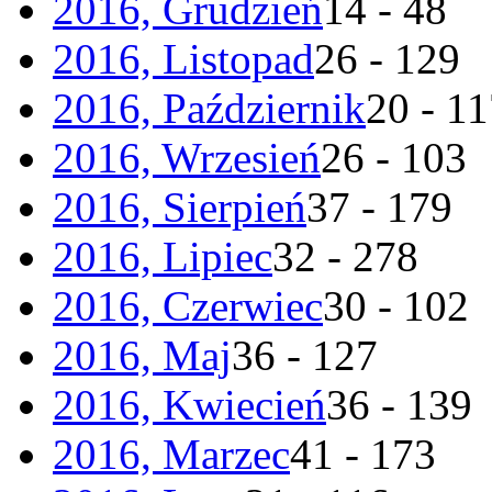
2016, Grudzień
14 - 48
2016, Listopad
26 - 129
2016, Październik
20 - 1
2016, Wrzesień
26 - 103
2016, Sierpień
37 - 179
2016, Lipiec
32 - 278
2016, Czerwiec
30 - 102
2016, Maj
36 - 127
2016, Kwiecień
36 - 139
2016, Marzec
41 - 173