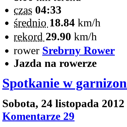
czas
04:33
średnio
18.84
km/h
rekord
29.90
km/h
rower
Srebrny Rower
Jazda na rowerze
Spotkanie w garnizon
Sobota, 24 listopada 201
Komentarze 29