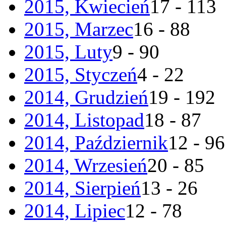
2015, Kwiecień
17 - 113
2015, Marzec
16 - 88
2015, Luty
9 - 90
2015, Styczeń
4 - 22
2014, Grudzień
19 - 192
2014, Listopad
18 - 87
2014, Październik
12 - 96
2014, Wrzesień
20 - 85
2014, Sierpień
13 - 26
2014, Lipiec
12 - 78