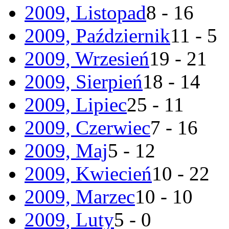
2009, Listopad
8 - 16
2009, Październik
11 - 5
2009, Wrzesień
19 - 21
2009, Sierpień
18 - 14
2009, Lipiec
25 - 11
2009, Czerwiec
7 - 16
2009, Maj
5 - 12
2009, Kwiecień
10 - 22
2009, Marzec
10 - 10
2009, Luty
5 - 0