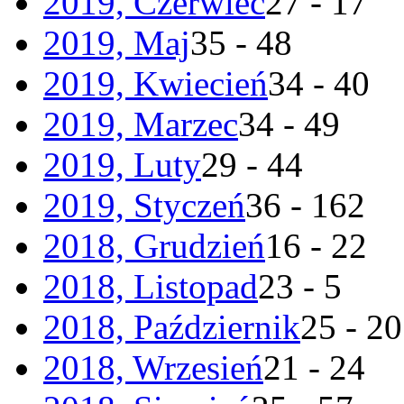
2019, Czerwiec
27 - 17
2019, Maj
35 - 48
2019, Kwiecień
34 - 40
2019, Marzec
34 - 49
2019, Luty
29 - 44
2019, Styczeń
36 - 162
2018, Grudzień
16 - 22
2018, Listopad
23 - 5
2018, Październik
25 - 20
2018, Wrzesień
21 - 24