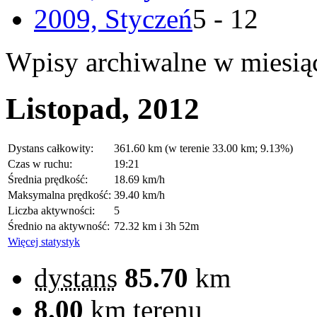
2009, Styczeń
5 - 12
Wpisy archiwalne w miesią
Listopad, 2012
Dystans całkowity:
361.60 km (w terenie 33.00 km; 9.13%)
Czas w ruchu:
19:21
Średnia prędkość:
18.69 km/h
Maksymalna prędkość:
39.40 km/h
Liczba aktywności:
5
Średnio na aktywność:
72.32 km i 3h 52m
Więcej statystyk
dystans
85.70
km
8.00
km terenu