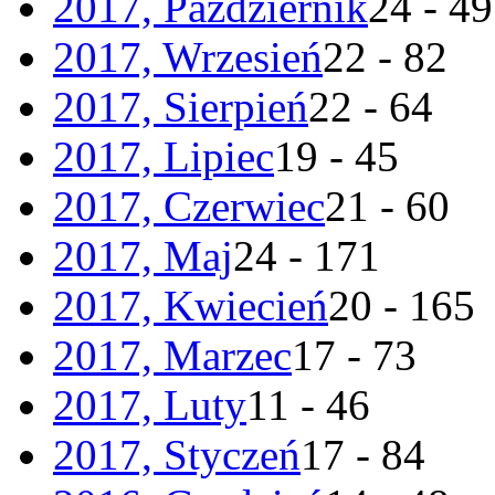
2017, Październik
24 - 49
2017, Wrzesień
22 - 82
2017, Sierpień
22 - 64
2017, Lipiec
19 - 45
2017, Czerwiec
21 - 60
2017, Maj
24 - 171
2017, Kwiecień
20 - 165
2017, Marzec
17 - 73
2017, Luty
11 - 46
2017, Styczeń
17 - 84