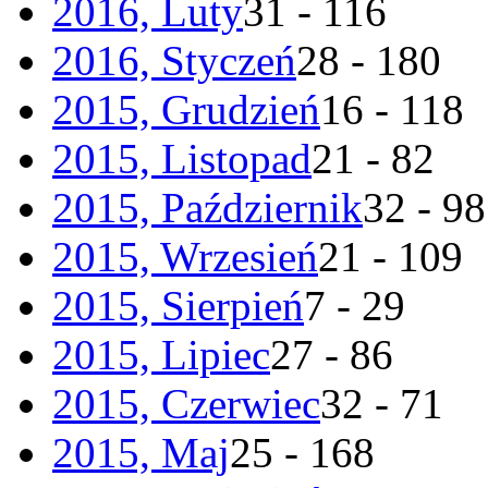
2016, Luty
31 - 116
2016, Styczeń
28 - 180
2015, Grudzień
16 - 118
2015, Listopad
21 - 82
2015, Październik
32 - 98
2015, Wrzesień
21 - 109
2015, Sierpień
7 - 29
2015, Lipiec
27 - 86
2015, Czerwiec
32 - 71
2015, Maj
25 - 168