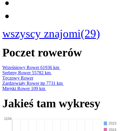
wszyscy znajomi(29)
Poczet rowerów
Wrześniowy Rower
61936 km
Srebrny Rower
55782 km
Tęczowy Rower
Zardzewiały Rower itp
7731 km
Miejski Rower
109 km
Jakieś tam wykresy