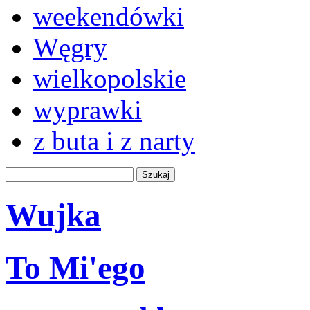
weekendówki
Węgry
wielkopolskie
wyprawki
z buta i z narty
Wujka
To Mi'ego