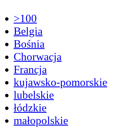
>100
Belgia
Bośnia
Chorwacja
Francja
kujawsko-pomorskie
lubelskie
łódzkie
małopolskie