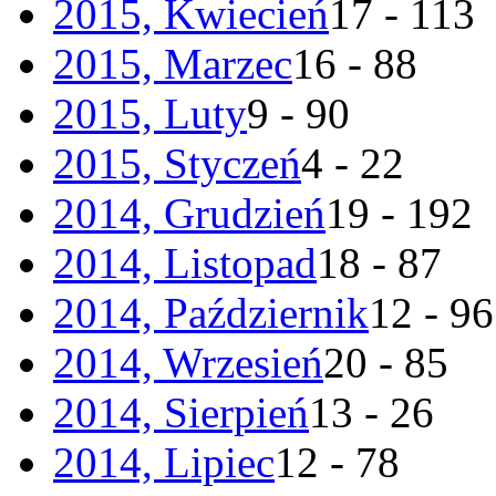
2015, Kwiecień
17 - 113
2015, Marzec
16 - 88
2015, Luty
9 - 90
2015, Styczeń
4 - 22
2014, Grudzień
19 - 192
2014, Listopad
18 - 87
2014, Październik
12 - 96
2014, Wrzesień
20 - 85
2014, Sierpień
13 - 26
2014, Lipiec
12 - 78