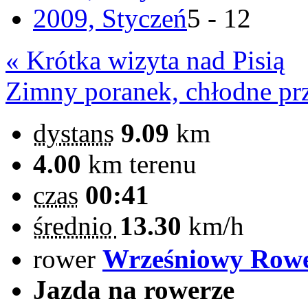
2009, Styczeń
5 - 12
« Krótka wizyta nad Pisią
Zimny poranek, chłodne pr
dystans
9.09
km
4.00
km terenu
czas
00:41
średnio
13.30
km/h
rower
Wrześniowy Row
Jazda na rowerze