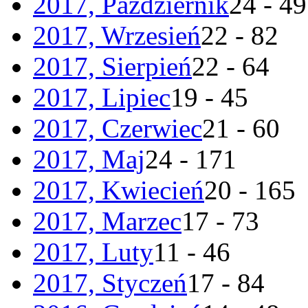
2017, Październik
24 - 49
2017, Wrzesień
22 - 82
2017, Sierpień
22 - 64
2017, Lipiec
19 - 45
2017, Czerwiec
21 - 60
2017, Maj
24 - 171
2017, Kwiecień
20 - 165
2017, Marzec
17 - 73
2017, Luty
11 - 46
2017, Styczeń
17 - 84