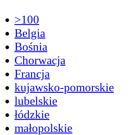
>100
Belgia
Bośnia
Chorwacja
Francja
kujawsko-pomorskie
lubelskie
łódzkie
małopolskie