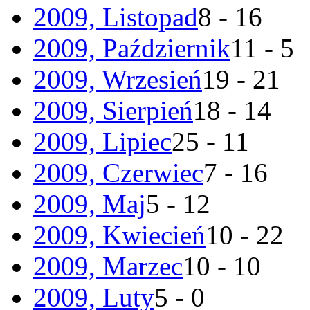
2009, Listopad
8 - 16
2009, Październik
11 - 5
2009, Wrzesień
19 - 21
2009, Sierpień
18 - 14
2009, Lipiec
25 - 11
2009, Czerwiec
7 - 16
2009, Maj
5 - 12
2009, Kwiecień
10 - 22
2009, Marzec
10 - 10
2009, Luty
5 - 0