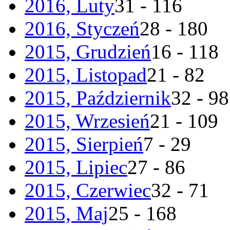
2016, Luty
31 - 116
2016, Styczeń
28 - 180
2015, Grudzień
16 - 118
2015, Listopad
21 - 82
2015, Październik
32 - 98
2015, Wrzesień
21 - 109
2015, Sierpień
7 - 29
2015, Lipiec
27 - 86
2015, Czerwiec
32 - 71
2015, Maj
25 - 168