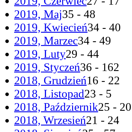
2019, Czerwiec
27 - 17
2019, Maj
35 - 48
2019, Kwiecień
34 - 40
2019, Marzec
34 - 49
2019, Luty
29 - 44
2019, Styczeń
36 - 162
2018, Grudzień
16 - 22
2018, Listopad
23 - 5
2018, Październik
25 - 20
2018, Wrzesień
21 - 24