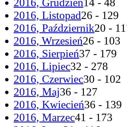
2016, Grudzień
14 - 48
2016, Listopad
26 - 129
2016, Październik
20 - 1
2016, Wrzesień
26 - 103
2016, Sierpień
37 - 179
2016, Lipiec
32 - 278
2016, Czerwiec
30 - 102
2016, Maj
36 - 127
2016, Kwiecień
36 - 139
2016, Marzec
41 - 173