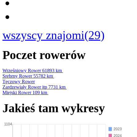
wszyscy znajomi(29)
Poczet rowerów
Wrześniowy Rower
61893 km
Srebrny Rower
55782 km
Tęczowy Rower
Zardzewiały Rower itp
7731 km
Miejski Rower
109 km
Jakieś tam wykresy