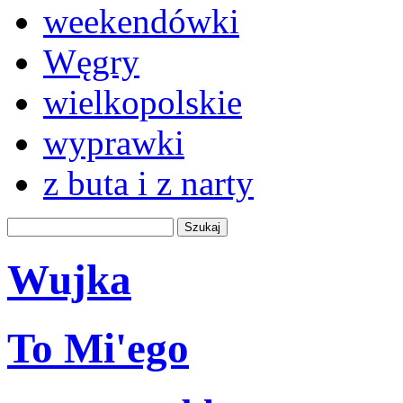
weekendówki
Węgry
wielkopolskie
wyprawki
z buta i z narty
Wujka
To Mi'ego