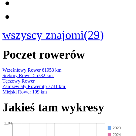
wszyscy znajomi(29)
Poczet rowerów
Wrześniowy Rower
61953 km
Srebrny Rower
55782 km
Tęczowy Rower
Zardzewiały Rower itp
7731 km
Miejski Rower
109 km
Jakieś tam wykresy