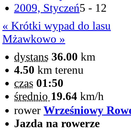
2009, Styczeń
5 - 12
« Krótki wypad do lasu
Mżawkowo »
dystans
36.00
km
4.50
km terenu
czas
01:50
średnio
19.64
km/h
rower
Wrześniowy Row
Jazda na rowerze