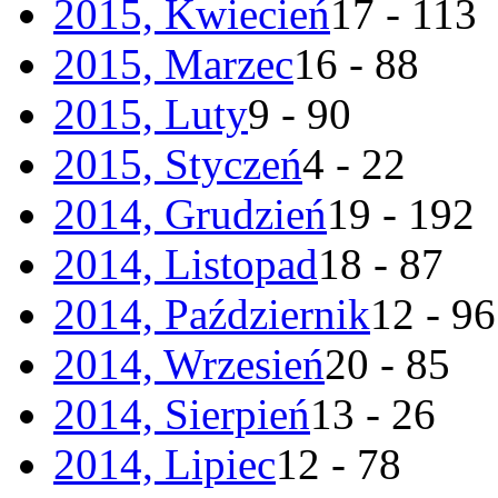
2015, Kwiecień
17 - 113
2015, Marzec
16 - 88
2015, Luty
9 - 90
2015, Styczeń
4 - 22
2014, Grudzień
19 - 192
2014, Listopad
18 - 87
2014, Październik
12 - 96
2014, Wrzesień
20 - 85
2014, Sierpień
13 - 26
2014, Lipiec
12 - 78