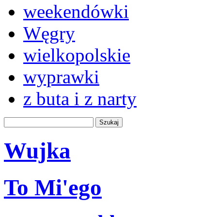
weekendówki
Węgry
wielkopolskie
wyprawki
z buta i z narty
Wujka
To Mi'ego