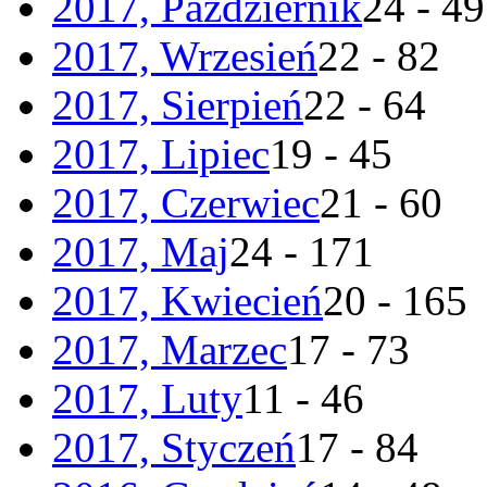
2017, Październik
24 - 49
2017, Wrzesień
22 - 82
2017, Sierpień
22 - 64
2017, Lipiec
19 - 45
2017, Czerwiec
21 - 60
2017, Maj
24 - 171
2017, Kwiecień
20 - 165
2017, Marzec
17 - 73
2017, Luty
11 - 46
2017, Styczeń
17 - 84