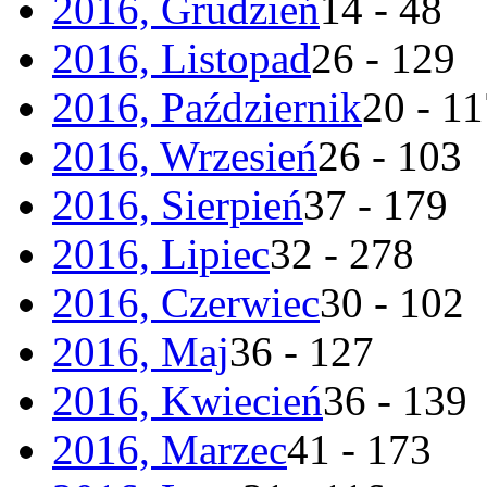
2016, Grudzień
14 - 48
2016, Listopad
26 - 129
2016, Październik
20 - 1
2016, Wrzesień
26 - 103
2016, Sierpień
37 - 179
2016, Lipiec
32 - 278
2016, Czerwiec
30 - 102
2016, Maj
36 - 127
2016, Kwiecień
36 - 139
2016, Marzec
41 - 173