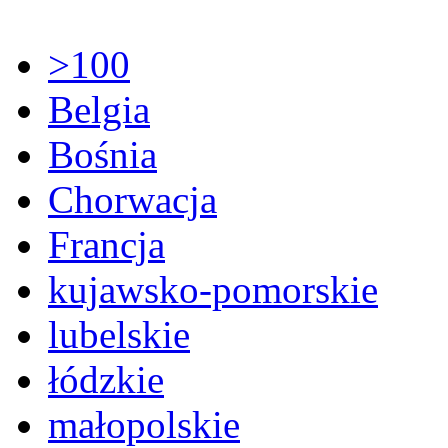
>100
Belgia
Bośnia
Chorwacja
Francja
kujawsko-pomorskie
lubelskie
łódzkie
małopolskie