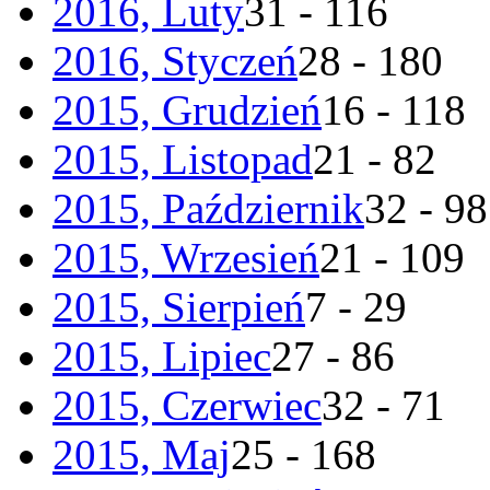
2016, Luty
31 - 116
2016, Styczeń
28 - 180
2015, Grudzień
16 - 118
2015, Listopad
21 - 82
2015, Październik
32 - 98
2015, Wrzesień
21 - 109
2015, Sierpień
7 - 29
2015, Lipiec
27 - 86
2015, Czerwiec
32 - 71
2015, Maj
25 - 168