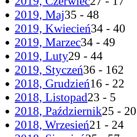
2019, Czerwiec
27 - 17
2019, Maj
35 - 48
2019, Kwiecień
34 - 40
2019, Marzec
34 - 49
2019, Luty
29 - 44
2019, Styczeń
36 - 162
2018, Grudzień
16 - 22
2018, Listopad
23 - 5
2018, Październik
25 - 20
2018, Wrzesień
21 - 24