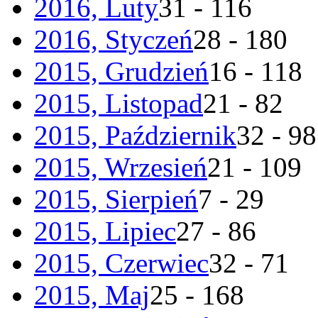
2016, Luty
31 - 116
2016, Styczeń
28 - 180
2015, Grudzień
16 - 118
2015, Listopad
21 - 82
2015, Październik
32 - 98
2015, Wrzesień
21 - 109
2015, Sierpień
7 - 29
2015, Lipiec
27 - 86
2015, Czerwiec
32 - 71
2015, Maj
25 - 168