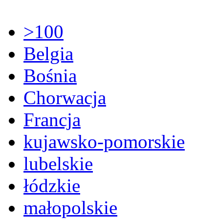
>100
Belgia
Bośnia
Chorwacja
Francja
kujawsko-pomorskie
lubelskie
łódzkie
małopolskie