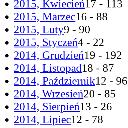
2015, Kwiecień
17 - 113
2015, Marzec
16 - 88
2015, Luty
9 - 90
2015, Styczeń
4 - 22
2014, Grudzień
19 - 192
2014, Listopad
18 - 87
2014, Październik
12 - 96
2014, Wrzesień
20 - 85
2014, Sierpień
13 - 26
2014, Lipiec
12 - 78