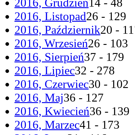
2016, Grudzień
14 - 48
2016, Listopad
26 - 129
2016, Październik
20 - 1
2016, Wrzesień
26 - 103
2016, Sierpień
37 - 179
2016, Lipiec
32 - 278
2016, Czerwiec
30 - 102
2016, Maj
36 - 127
2016, Kwiecień
36 - 139
2016, Marzec
41 - 173