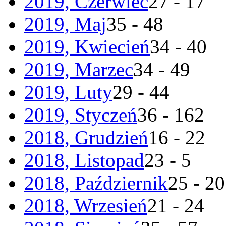
2019, Czerwiec
27 - 17
2019, Maj
35 - 48
2019, Kwiecień
34 - 40
2019, Marzec
34 - 49
2019, Luty
29 - 44
2019, Styczeń
36 - 162
2018, Grudzień
16 - 22
2018, Listopad
23 - 5
2018, Październik
25 - 20
2018, Wrzesień
21 - 24