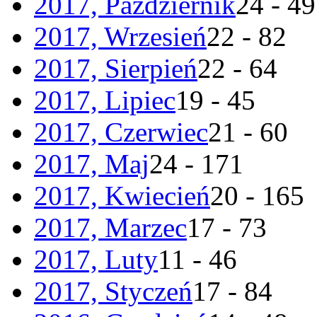
2017, Październik
24 - 49
2017, Wrzesień
22 - 82
2017, Sierpień
22 - 64
2017, Lipiec
19 - 45
2017, Czerwiec
21 - 60
2017, Maj
24 - 171
2017, Kwiecień
20 - 165
2017, Marzec
17 - 73
2017, Luty
11 - 46
2017, Styczeń
17 - 84