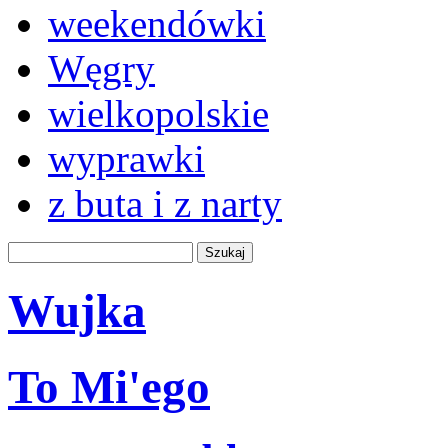
weekendówki
Węgry
wielkopolskie
wyprawki
z buta i z narty
Wujka
To Mi'ego