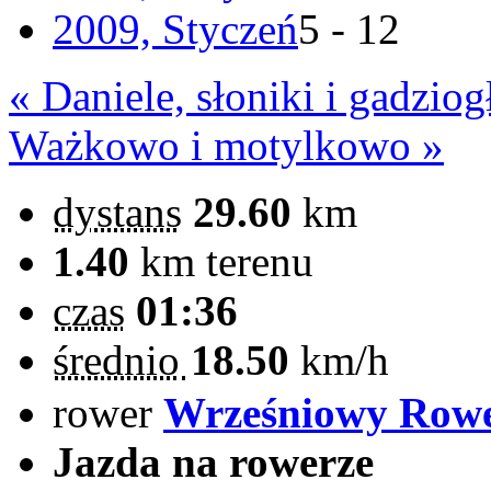
2009, Styczeń
5 - 12
« Daniele, słoniki i gadzio
Ważkowo i motylkowo »
dystans
29.60
km
1.40
km terenu
czas
01:36
średnio
18.50
km/h
rower
Wrześniowy Row
Jazda na rowerze