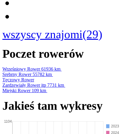
wszyscy znajomi(29)
Poczet rowerów
Wrześniowy Rower
61936 km
Srebrny Rower
55782 km
Tęczowy Rower
Zardzewiały Rower itp
7731 km
Miejski Rower
109 km
Jakieś tam wykresy