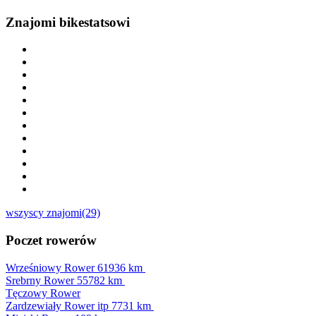
Znajomi bikestatsowi
wszyscy znajomi(29)
Poczet rowerów
Wrześniowy Rower
61936 km
Srebrny Rower
55782 km
Tęczowy Rower
Zardzewiały Rower itp
7731 km