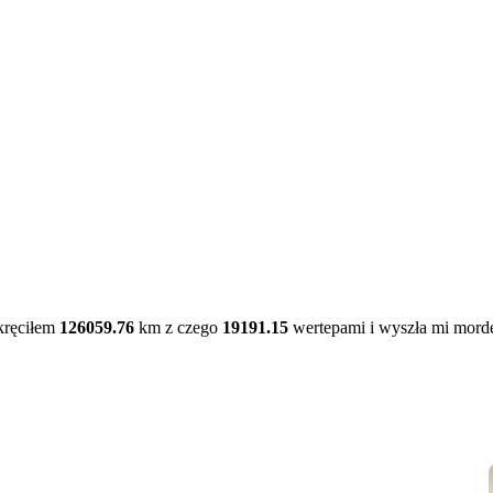
kręciłem
126059.76
km z czego
19191.15
wertepami i wyszła mi mord