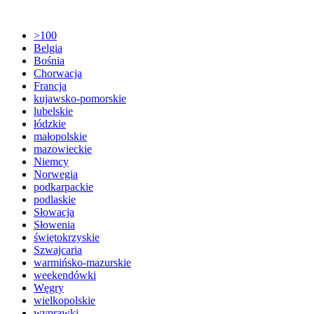
>100
Belgia
Bośnia
Chorwacja
Francja
kujawsko-pomorskie
lubelskie
łódzkie
małopolskie
mazowieckie
Niemcy
Norwegia
podkarpackie
podlaskie
Słowacja
Słowenia
świętokrzyskie
Szwajcaria
warmińsko-mazurskie
weekendówki
Węgry
wielkopolskie
wyprawki