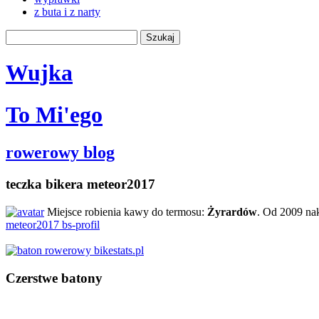
z buta i z narty
Wujka
To Mi'ego
rowerowy blog
teczka bikera meteor2017
Miejsce robienia kawy do termosu:
Żyrardów
. Od 2009 na
meteor2017 bs-profil
Czerstwe batony