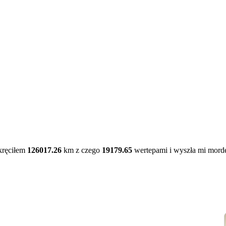
kręciłem
126017.26
km z czego
19179.65
wertepami i wyszła mi mord