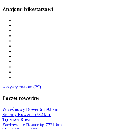
Znajomi bikestatsowi
wszyscy znajomi(29)
Poczet rowerów
Wrześniowy Rower
61893 km
Srebrny Rower
55782 km
Tęczowy Rower
Zardzewiały Rower itp
7731 km