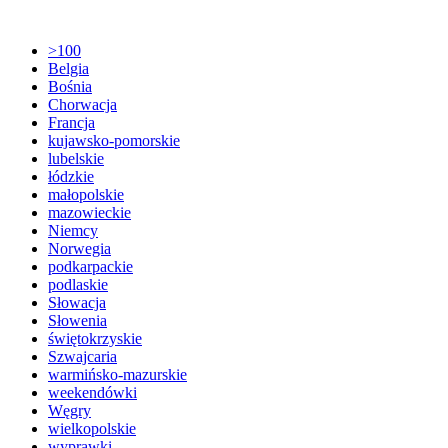
>100
Belgia
Bośnia
Chorwacja
Francja
kujawsko-pomorskie
lubelskie
łódzkie
małopolskie
mazowieckie
Niemcy
Norwegia
podkarpackie
podlaskie
Słowacja
Słowenia
świętokrzyskie
Szwajcaria
warmińsko-mazurskie
weekendówki
Węgry
wielkopolskie
wyprawki