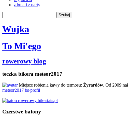
z buta i z narty
Wujka
To Mi'ego
rowerowy blog
teczka bikera meteor2017
Miejsce robienia kawy do termosu:
Żyrardów
. Od 2009 na
meteor2017 bs-profil
Czerstwe batony