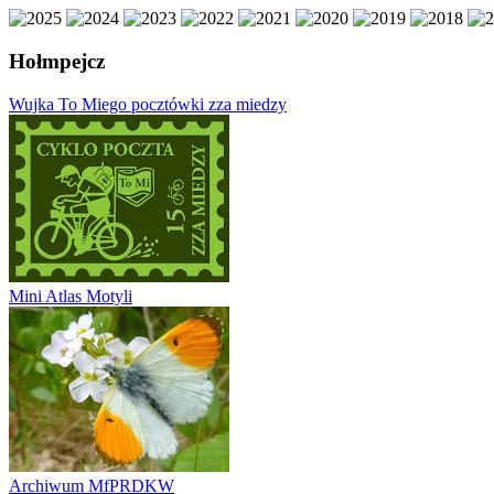
Hołmpejcz
Wujka To Miego pocztówki zza miedzy
Mini Atlas Motyli
Archiwum MfPRDKW