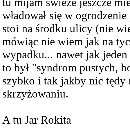
tu mijam świeże jeszcze mi
władował się w ogrodzenie 
stoi na środku ulicy (nie w
mówiąc nie wiem jak na tyc
wypadku... nawet jak jeden
to był "syndrom pustych, bo
szybko i tak jakby nic tędy n
skrzyżowaniu.
A tu Jar Rokita