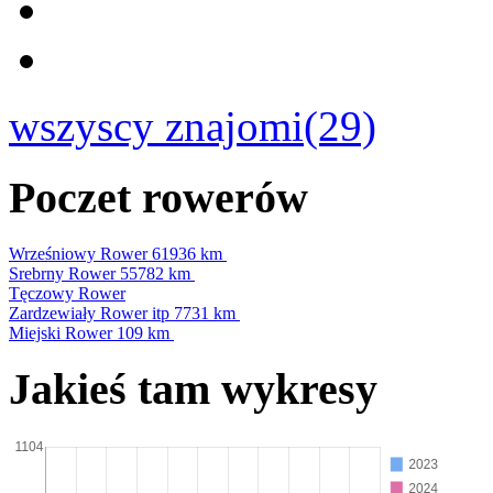
wszyscy znajomi(29)
Poczet rowerów
Wrześniowy Rower
61936 km
Srebrny Rower
55782 km
Tęczowy Rower
Zardzewiały Rower itp
7731 km
Miejski Rower
109 km
Jakieś tam wykresy