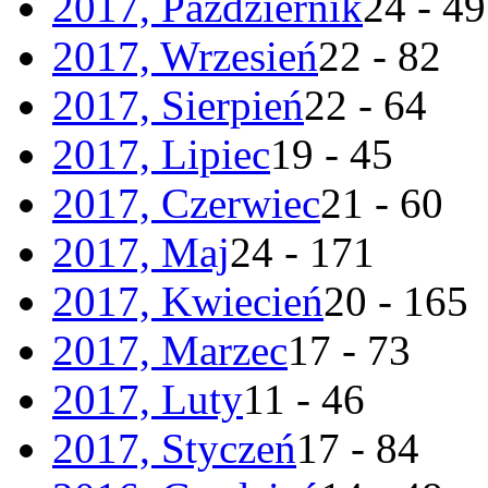
2017, Październik
24 - 49
2017, Wrzesień
22 - 82
2017, Sierpień
22 - 64
2017, Lipiec
19 - 45
2017, Czerwiec
21 - 60
2017, Maj
24 - 171
2017, Kwiecień
20 - 165
2017, Marzec
17 - 73
2017, Luty
11 - 46
2017, Styczeń
17 - 84