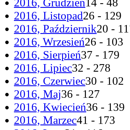
2016, Grudzień
14 - 48
2016, Listopad
26 - 129
2016, Październik
20 - 1
2016, Wrzesień
26 - 103
2016, Sierpień
37 - 179
2016, Lipiec
32 - 278
2016, Czerwiec
30 - 102
2016, Maj
36 - 127
2016, Kwiecień
36 - 139
2016, Marzec
41 - 173