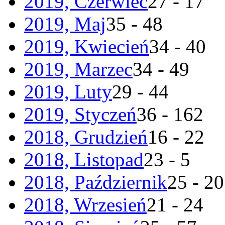
2019, Czerwiec
27 - 17
2019, Maj
35 - 48
2019, Kwiecień
34 - 40
2019, Marzec
34 - 49
2019, Luty
29 - 44
2019, Styczeń
36 - 162
2018, Grudzień
16 - 22
2018, Listopad
23 - 5
2018, Październik
25 - 20
2018, Wrzesień
21 - 24