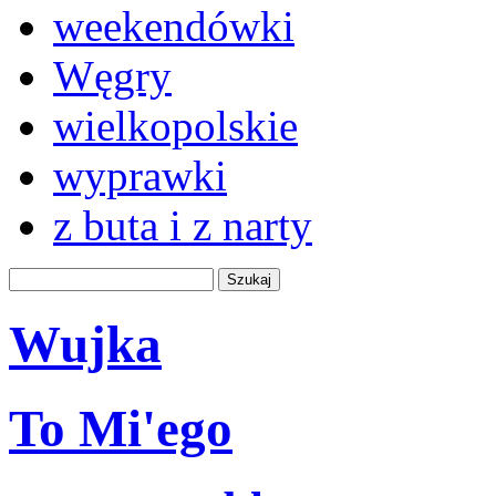
weekendówki
Węgry
wielkopolskie
wyprawki
z buta i z narty
Wujka
To Mi'ego