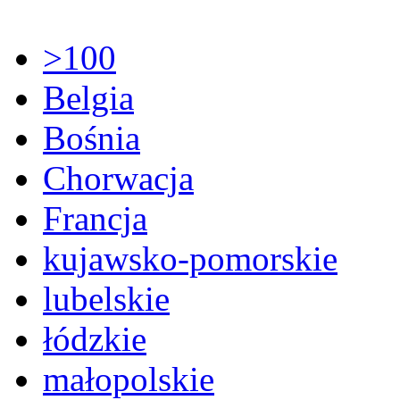
>100
Belgia
Bośnia
Chorwacja
Francja
kujawsko-pomorskie
lubelskie
łódzkie
małopolskie