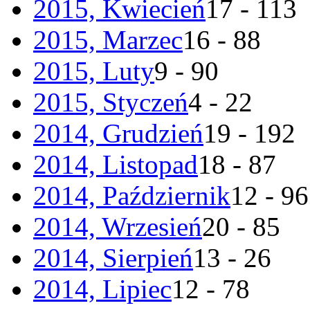
2015, Kwiecień
17 - 113
2015, Marzec
16 - 88
2015, Luty
9 - 90
2015, Styczeń
4 - 22
2014, Grudzień
19 - 192
2014, Listopad
18 - 87
2014, Październik
12 - 96
2014, Wrzesień
20 - 85
2014, Sierpień
13 - 26
2014, Lipiec
12 - 78