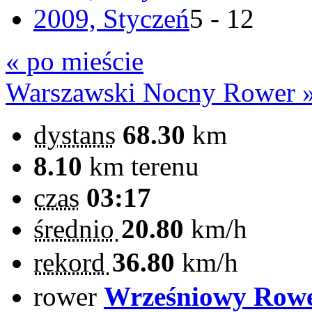
2009, Styczeń
5 - 12
« po mieście
Warszawski Nocny Rower 
dystans
68.30
km
8.10
km terenu
czas
03:17
średnio
20.80
km/h
rekord
36.80
km/h
rower
Wrześniowy Row