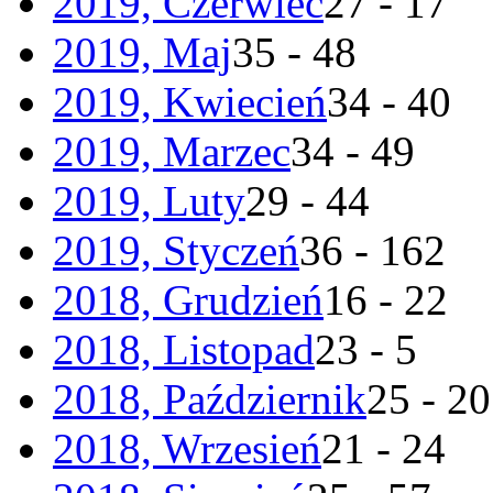
2019, Czerwiec
27 - 17
2019, Maj
35 - 48
2019, Kwiecień
34 - 40
2019, Marzec
34 - 49
2019, Luty
29 - 44
2019, Styczeń
36 - 162
2018, Grudzień
16 - 22
2018, Listopad
23 - 5
2018, Październik
25 - 20
2018, Wrzesień
21 - 24