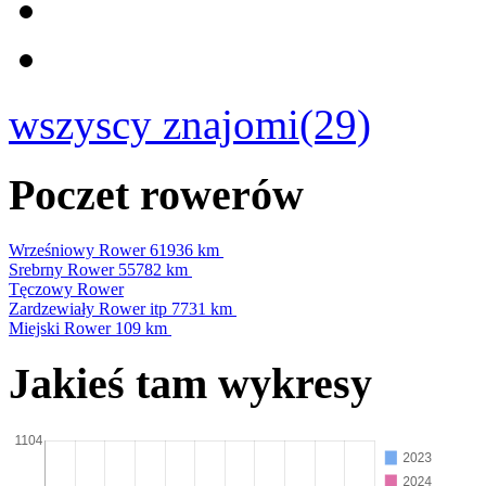
wszyscy znajomi(29)
Poczet rowerów
Wrześniowy Rower
61936 km
Srebrny Rower
55782 km
Tęczowy Rower
Zardzewiały Rower itp
7731 km
Miejski Rower
109 km
Jakieś tam wykresy