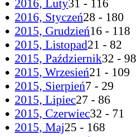
2016, Luty
31 - 116
2016, Styczeń
28 - 180
2015, Grudzień
16 - 118
2015, Listopad
21 - 82
2015, Październik
32 - 98
2015, Wrzesień
21 - 109
2015, Sierpień
7 - 29
2015, Lipiec
27 - 86
2015, Czerwiec
32 - 71
2015, Maj
25 - 168