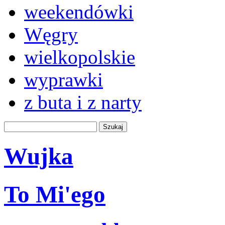
weekendówki
Węgry
wielkopolskie
wyprawki
z buta i z narty
Wujka
To Mi'ego