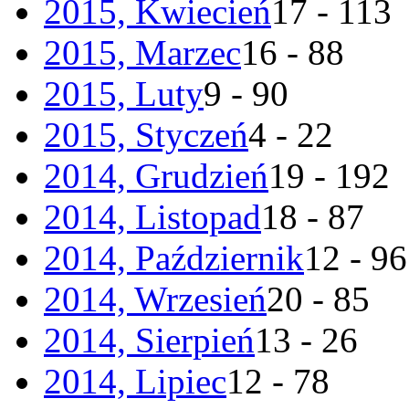
2015, Kwiecień
17 - 113
2015, Marzec
16 - 88
2015, Luty
9 - 90
2015, Styczeń
4 - 22
2014, Grudzień
19 - 192
2014, Listopad
18 - 87
2014, Październik
12 - 96
2014, Wrzesień
20 - 85
2014, Sierpień
13 - 26
2014, Lipiec
12 - 78