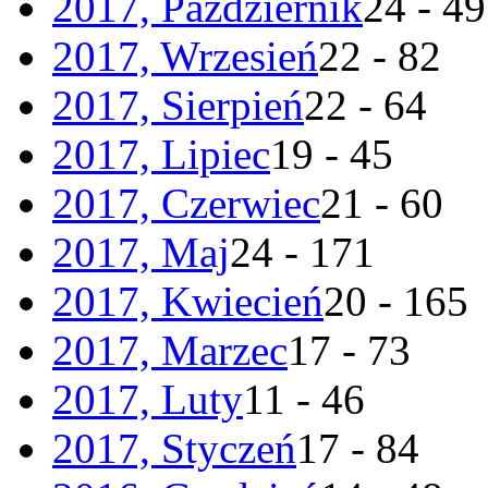
2017, Październik
24 - 49
2017, Wrzesień
22 - 82
2017, Sierpień
22 - 64
2017, Lipiec
19 - 45
2017, Czerwiec
21 - 60
2017, Maj
24 - 171
2017, Kwiecień
20 - 165
2017, Marzec
17 - 73
2017, Luty
11 - 46
2017, Styczeń
17 - 84