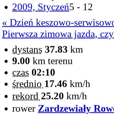
2009, Styczeń
5 - 12
« Dzień keszowo-serwisow
Pierwsza zimowa jazda, czy
dystans
37.83
km
9.00
km terenu
czas
02:10
średnio
17.46
km/h
rekord
25.20
km/h
rower
Zardzewiały Rowe