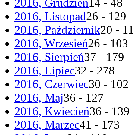
2016, Grudzień
14 - 48
2016, Listopad
26 - 129
2016, Październik
20 - 1
2016, Wrzesień
26 - 103
2016, Sierpień
37 - 179
2016, Lipiec
32 - 278
2016, Czerwiec
30 - 102
2016, Maj
36 - 127
2016, Kwiecień
36 - 139
2016, Marzec
41 - 173