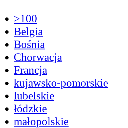
>100
Belgia
Bośnia
Chorwacja
Francja
kujawsko-pomorskie
lubelskie
łódzkie
małopolskie