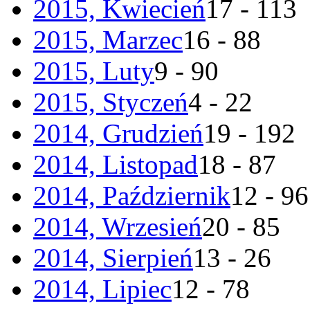
2015, Kwiecień
17 - 113
2015, Marzec
16 - 88
2015, Luty
9 - 90
2015, Styczeń
4 - 22
2014, Grudzień
19 - 192
2014, Listopad
18 - 87
2014, Październik
12 - 96
2014, Wrzesień
20 - 85
2014, Sierpień
13 - 26
2014, Lipiec
12 - 78