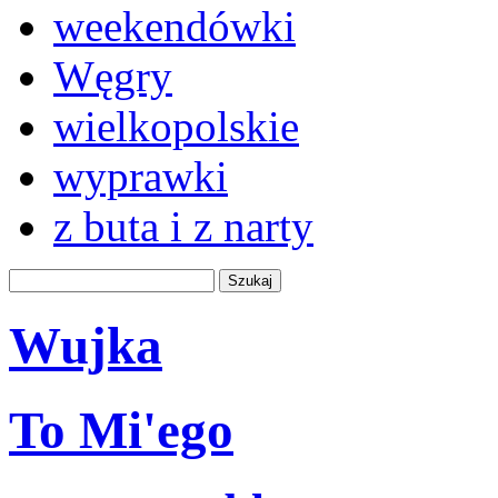
weekendówki
Węgry
wielkopolskie
wyprawki
z buta i z narty
Wujka
To Mi'ego