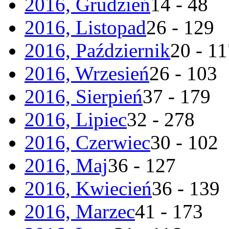
2016, Grudzień
14 - 48
2016, Listopad
26 - 129
2016, Październik
20 - 1
2016, Wrzesień
26 - 103
2016, Sierpień
37 - 179
2016, Lipiec
32 - 278
2016, Czerwiec
30 - 102
2016, Maj
36 - 127
2016, Kwiecień
36 - 139
2016, Marzec
41 - 173