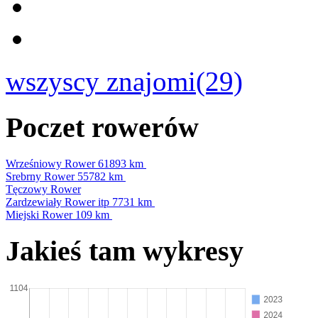
wszyscy znajomi(29)
Poczet rowerów
Wrześniowy Rower
61893 km
Srebrny Rower
55782 km
Tęczowy Rower
Zardzewiały Rower itp
7731 km
Miejski Rower
109 km
Jakieś tam wykresy