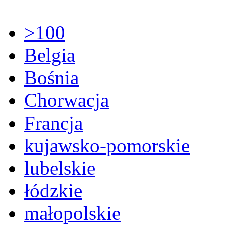
>100
Belgia
Bośnia
Chorwacja
Francja
kujawsko-pomorskie
lubelskie
łódzkie
małopolskie