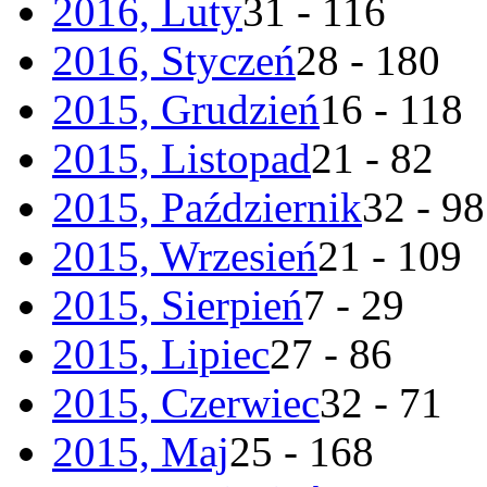
2016, Luty
31 - 116
2016, Styczeń
28 - 180
2015, Grudzień
16 - 118
2015, Listopad
21 - 82
2015, Październik
32 - 98
2015, Wrzesień
21 - 109
2015, Sierpień
7 - 29
2015, Lipiec
27 - 86
2015, Czerwiec
32 - 71
2015, Maj
25 - 168