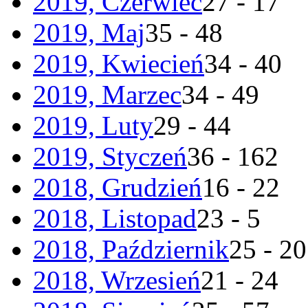
2019, Czerwiec
27 - 17
2019, Maj
35 - 48
2019, Kwiecień
34 - 40
2019, Marzec
34 - 49
2019, Luty
29 - 44
2019, Styczeń
36 - 162
2018, Grudzień
16 - 22
2018, Listopad
23 - 5
2018, Październik
25 - 20
2018, Wrzesień
21 - 24