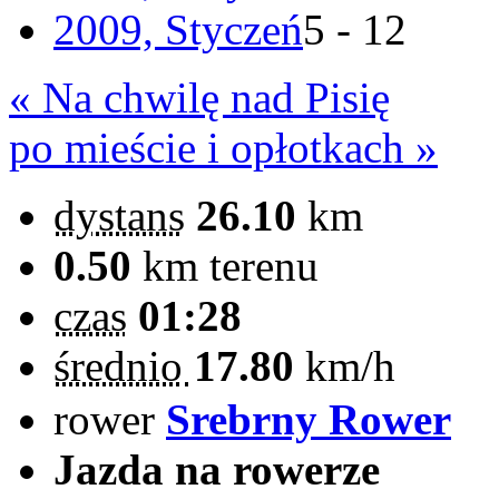
2009, Styczeń
5 - 12
« Na chwilę nad Pisię
po mieście i opłotkach »
dystans
26.10
km
0.50
km terenu
czas
01:28
średnio
17.80
km/h
rower
Srebrny Rower
Jazda na rowerze