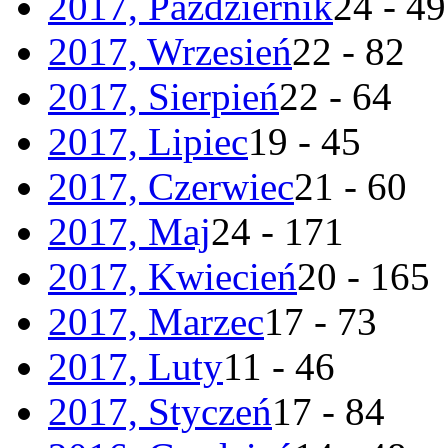
2017, Październik
24 - 49
2017, Wrzesień
22 - 82
2017, Sierpień
22 - 64
2017, Lipiec
19 - 45
2017, Czerwiec
21 - 60
2017, Maj
24 - 171
2017, Kwiecień
20 - 165
2017, Marzec
17 - 73
2017, Luty
11 - 46
2017, Styczeń
17 - 84