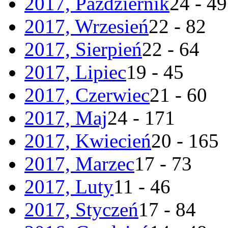
2017, Październik
24 - 49
2017, Wrzesień
22 - 82
2017, Sierpień
22 - 64
2017, Lipiec
19 - 45
2017, Czerwiec
21 - 60
2017, Maj
24 - 171
2017, Kwiecień
20 - 165
2017, Marzec
17 - 73
2017, Luty
11 - 46
2017, Styczeń
17 - 84