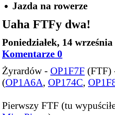
Jazda na rowerze
Uaha FTFy dwa!
Poniedziałek, 14 wrześni
Komentarze 0
Żyrardów -
OP1F7F
(FTF) 
(
OP1A6A
,
OP174C
,
OP1F
Pierwszy FTF (tu wypuścił