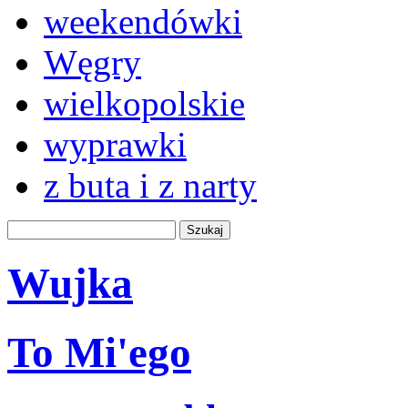
weekendówki
Węgry
wielkopolskie
wyprawki
z buta i z narty
Wujka
To Mi'ego