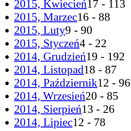
2015, Kwiecień
17 - 113
2015, Marzec
16 - 88
2015, Luty
9 - 90
2015, Styczeń
4 - 22
2014, Grudzień
19 - 192
2014, Listopad
18 - 87
2014, Październik
12 - 96
2014, Wrzesień
20 - 85
2014, Sierpień
13 - 26
2014, Lipiec
12 - 78