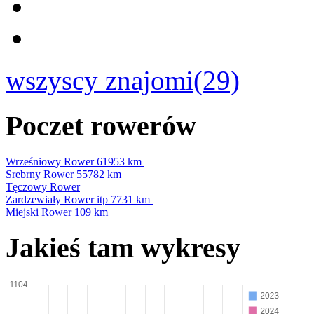
wszyscy znajomi(29)
Poczet rowerów
Wrześniowy Rower
61953 km
Srebrny Rower
55782 km
Tęczowy Rower
Zardzewiały Rower itp
7731 km
Miejski Rower
109 km
Jakieś tam wykresy