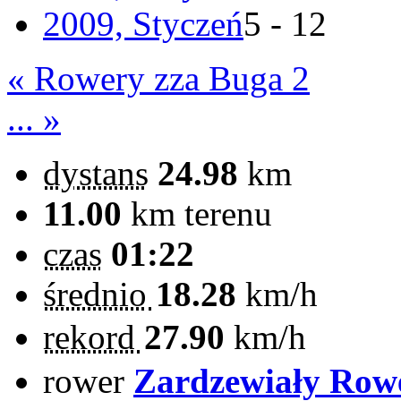
2009, Styczeń
5 - 12
« Rowery zza Buga 2
... »
dystans
24.98
km
11.00
km terenu
czas
01:22
średnio
18.28
km/h
rekord
27.90
km/h
rower
Zardzewiały Rowe