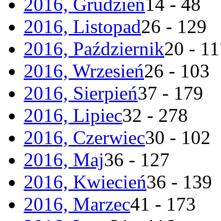
2016, Grudzień
14 - 48
2016, Listopad
26 - 129
2016, Październik
20 - 1
2016, Wrzesień
26 - 103
2016, Sierpień
37 - 179
2016, Lipiec
32 - 278
2016, Czerwiec
30 - 102
2016, Maj
36 - 127
2016, Kwiecień
36 - 139
2016, Marzec
41 - 173