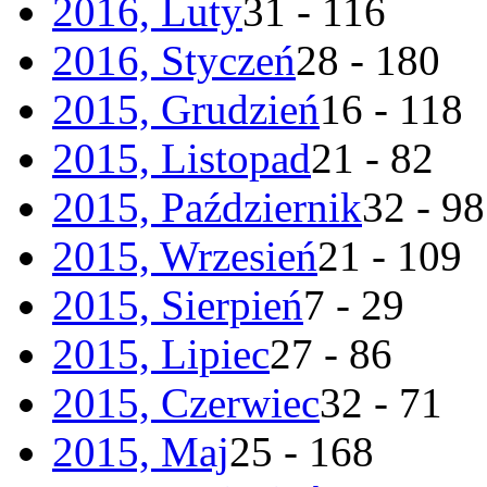
2016, Luty
31 - 116
2016, Styczeń
28 - 180
2015, Grudzień
16 - 118
2015, Listopad
21 - 82
2015, Październik
32 - 98
2015, Wrzesień
21 - 109
2015, Sierpień
7 - 29
2015, Lipiec
27 - 86
2015, Czerwiec
32 - 71
2015, Maj
25 - 168