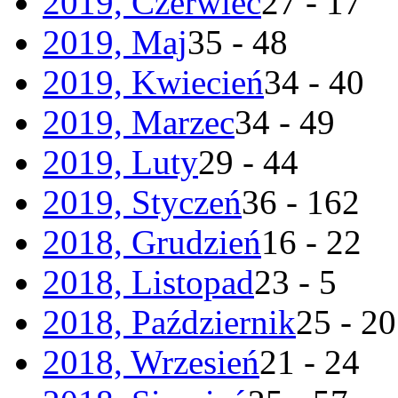
2019, Czerwiec
27 - 17
2019, Maj
35 - 48
2019, Kwiecień
34 - 40
2019, Marzec
34 - 49
2019, Luty
29 - 44
2019, Styczeń
36 - 162
2018, Grudzień
16 - 22
2018, Listopad
23 - 5
2018, Październik
25 - 20
2018, Wrzesień
21 - 24