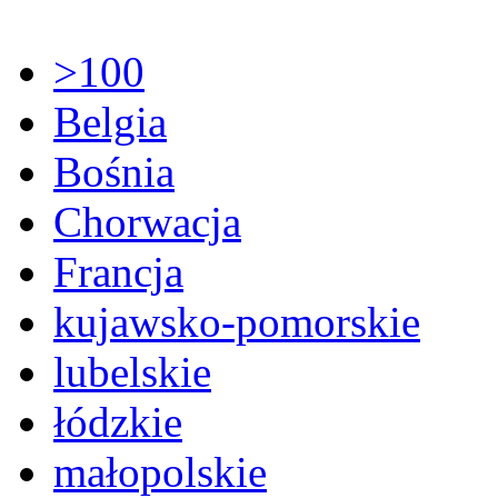
>100
Belgia
Bośnia
Chorwacja
Francja
kujawsko-pomorskie
lubelskie
łódzkie
małopolskie