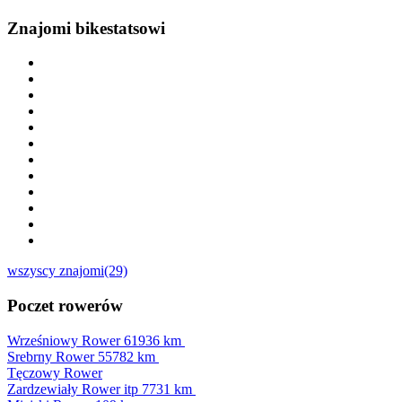
Znajomi bikestatsowi
wszyscy znajomi(29)
Poczet rowerów
Wrześniowy Rower
61936 km
Srebrny Rower
55782 km
Tęczowy Rower
Zardzewiały Rower itp
7731 km