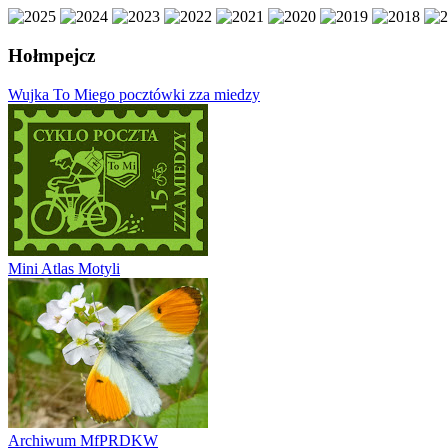
Hołmpejcz
Wujka To Miego pocztówki zza miedzy
Mini Atlas Motyli
Archiwum MfPRDKW