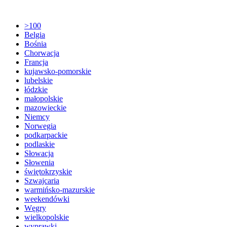
>100
Belgia
Bośnia
Chorwacja
Francja
kujawsko-pomorskie
lubelskie
łódzkie
małopolskie
mazowieckie
Niemcy
Norwegia
podkarpackie
podlaskie
Słowacja
Słowenia
świętokrzyskie
Szwajcaria
warmińsko-mazurskie
weekendówki
Węgry
wielkopolskie
wyprawki