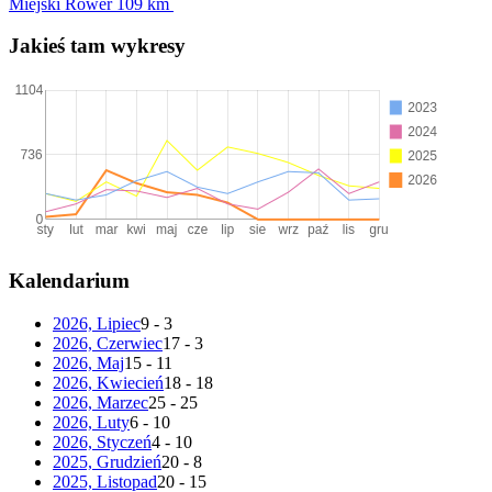
Miejski Rower
109 km
Jakieś tam wykresy
Kalendarium
2026, Lipiec
9 - 3
2026, Czerwiec
17 - 3
2026, Maj
15 - 11
2026, Kwiecień
18 - 18
2026, Marzec
25 - 25
2026, Luty
6 - 10
2026, Styczeń
4 - 10
2025, Grudzień
20 - 8
2025, Listopad
20 - 15