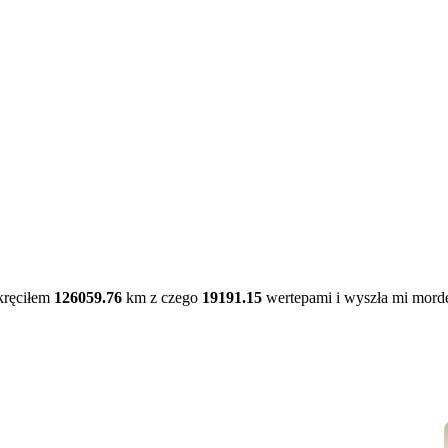
kręciłem
126059.76
km z czego
19191.15
wertepami i wyszła mi mord