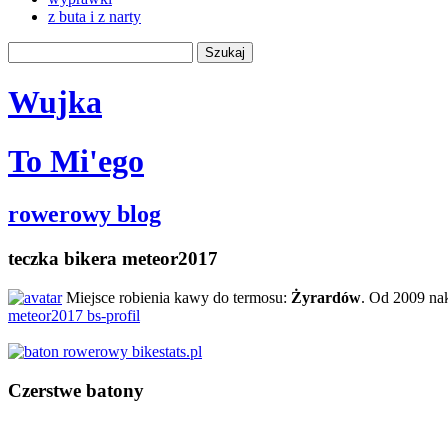
z buta i z narty
Wujka
To Mi'ego
rowerowy blog
teczka bikera meteor2017
Miejsce robienia kawy do termosu:
Żyrardów
. Od 2009 na
meteor2017 bs-profil
Czerstwe batony