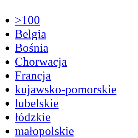
>100
Belgia
Bośnia
Chorwacja
Francja
kujawsko-pomorskie
lubelskie
łódzkie
małopolskie