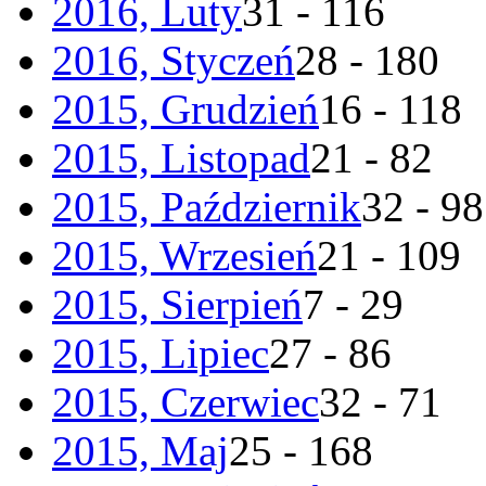
2016, Luty
31 - 116
2016, Styczeń
28 - 180
2015, Grudzień
16 - 118
2015, Listopad
21 - 82
2015, Październik
32 - 98
2015, Wrzesień
21 - 109
2015, Sierpień
7 - 29
2015, Lipiec
27 - 86
2015, Czerwiec
32 - 71
2015, Maj
25 - 168