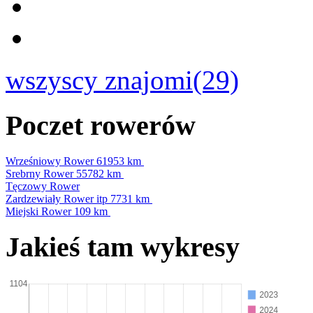
wszyscy znajomi(29)
Poczet rowerów
Wrześniowy Rower
61953 km
Srebrny Rower
55782 km
Tęczowy Rower
Zardzewiały Rower itp
7731 km
Miejski Rower
109 km
Jakieś tam wykresy