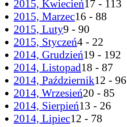
2015, Kwiecień
17 - 113
2015, Marzec
16 - 88
2015, Luty
9 - 90
2015, Styczeń
4 - 22
2014, Grudzień
19 - 192
2014, Listopad
18 - 87
2014, Październik
12 - 96
2014, Wrzesień
20 - 85
2014, Sierpień
13 - 26
2014, Lipiec
12 - 78