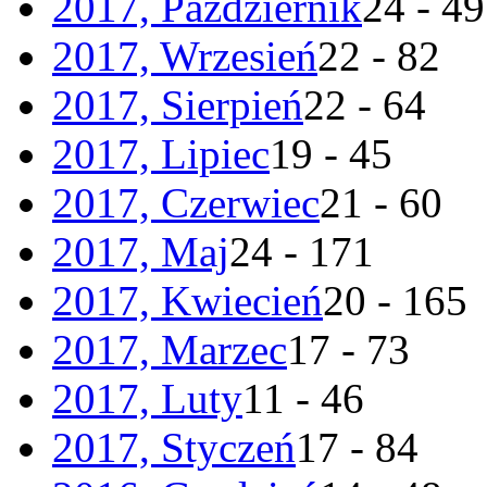
2017, Październik
24 - 49
2017, Wrzesień
22 - 82
2017, Sierpień
22 - 64
2017, Lipiec
19 - 45
2017, Czerwiec
21 - 60
2017, Maj
24 - 171
2017, Kwiecień
20 - 165
2017, Marzec
17 - 73
2017, Luty
11 - 46
2017, Styczeń
17 - 84