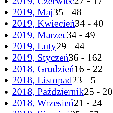
2019, Czerwiec
27 - 17
2019, Maj
35 - 48
2019, Kwiecień
34 - 40
2019, Marzec
34 - 49
2019, Luty
29 - 44
2019, Styczeń
36 - 162
2018, Grudzień
16 - 22
2018, Listopad
23 - 5
2018, Październik
25 - 20
2018, Wrzesień
21 - 24