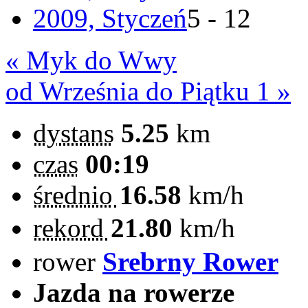
2009, Styczeń
5 - 12
« Myk do Wwy
od Września do Piątku 1 »
dystans
5.25
km
czas
00:19
średnio
16.58
km/h
rekord
21.80
km/h
rower
Srebrny Rower
Jazda na rowerze