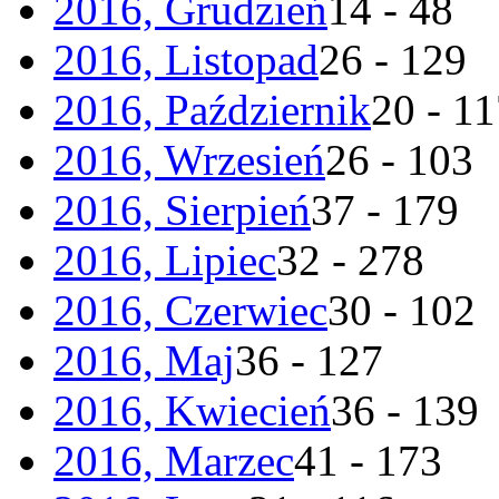
2016, Grudzień
14 - 48
2016, Listopad
26 - 129
2016, Październik
20 - 1
2016, Wrzesień
26 - 103
2016, Sierpień
37 - 179
2016, Lipiec
32 - 278
2016, Czerwiec
30 - 102
2016, Maj
36 - 127
2016, Kwiecień
36 - 139
2016, Marzec
41 - 173