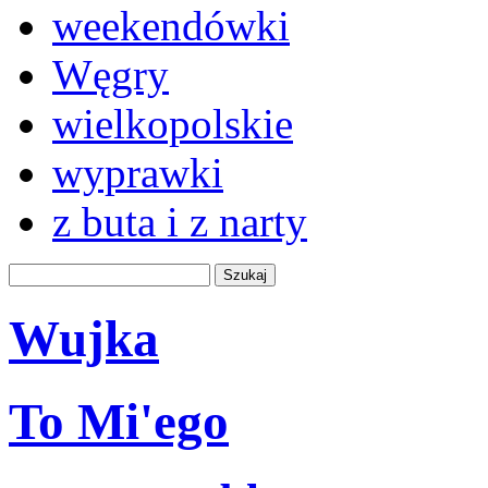
weekendówki
Węgry
wielkopolskie
wyprawki
z buta i z narty
Wujka
To Mi'ego