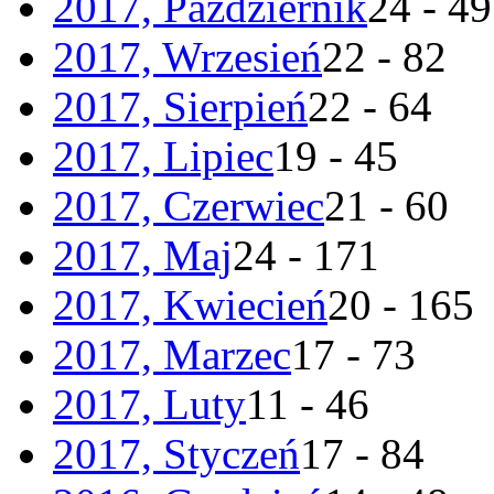
2017, Październik
24 - 49
2017, Wrzesień
22 - 82
2017, Sierpień
22 - 64
2017, Lipiec
19 - 45
2017, Czerwiec
21 - 60
2017, Maj
24 - 171
2017, Kwiecień
20 - 165
2017, Marzec
17 - 73
2017, Luty
11 - 46
2017, Styczeń
17 - 84