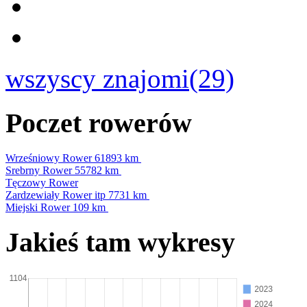
wszyscy znajomi(29)
Poczet rowerów
Wrześniowy Rower
61893 km
Srebrny Rower
55782 km
Tęczowy Rower
Zardzewiały Rower itp
7731 km
Miejski Rower
109 km
Jakieś tam wykresy