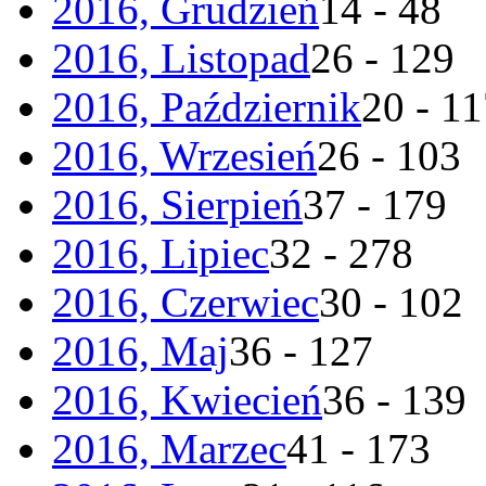
2016, Grudzień
14 - 48
2016, Listopad
26 - 129
2016, Październik
20 - 1
2016, Wrzesień
26 - 103
2016, Sierpień
37 - 179
2016, Lipiec
32 - 278
2016, Czerwiec
30 - 102
2016, Maj
36 - 127
2016, Kwiecień
36 - 139
2016, Marzec
41 - 173