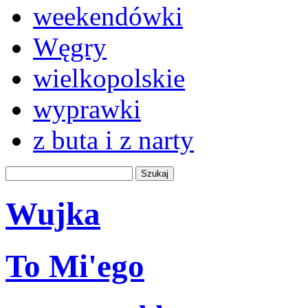
weekendówki
Węgry
wielkopolskie
wyprawki
z buta i z narty
Wujka
To Mi'ego