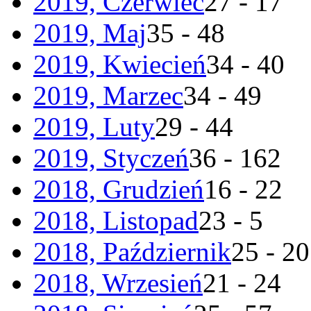
2019, Czerwiec
27 - 17
2019, Maj
35 - 48
2019, Kwiecień
34 - 40
2019, Marzec
34 - 49
2019, Luty
29 - 44
2019, Styczeń
36 - 162
2018, Grudzień
16 - 22
2018, Listopad
23 - 5
2018, Październik
25 - 20
2018, Wrzesień
21 - 24