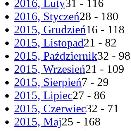
2016, Luty
31 - 116
2016, Styczeń
28 - 180
2015, Grudzień
16 - 118
2015, Listopad
21 - 82
2015, Październik
32 - 98
2015, Wrzesień
21 - 109
2015, Sierpień
7 - 29
2015, Lipiec
27 - 86
2015, Czerwiec
32 - 71
2015, Maj
25 - 168