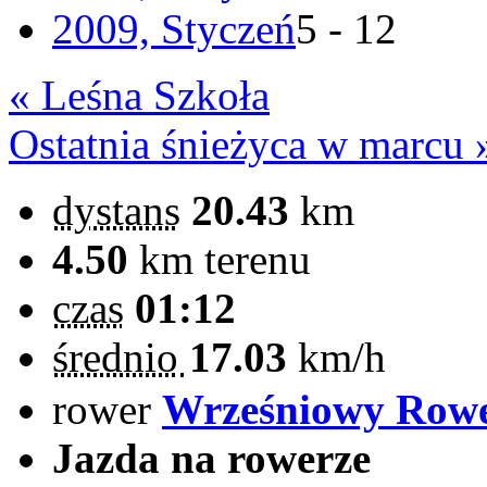
2009, Styczeń
5 - 12
« Leśna Szkoła
Ostatnia śnieżyca w marcu 
dystans
20.43
km
4.50
km terenu
czas
01:12
średnio
17.03
km/h
rower
Wrześniowy Row
Jazda na rowerze