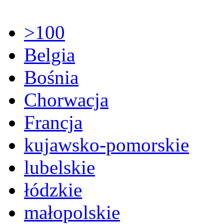
>100
Belgia
Bośnia
Chorwacja
Francja
kujawsko-pomorskie
lubelskie
łódzkie
małopolskie