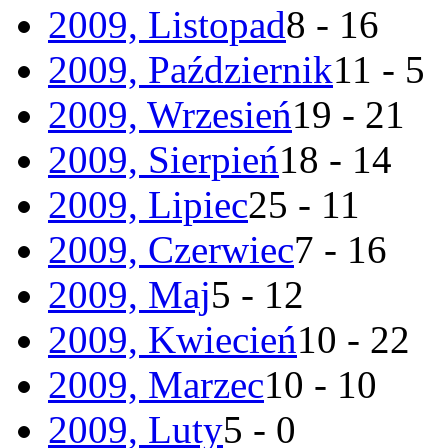
2009, Listopad
8 - 16
2009, Październik
11 - 5
2009, Wrzesień
19 - 21
2009, Sierpień
18 - 14
2009, Lipiec
25 - 11
2009, Czerwiec
7 - 16
2009, Maj
5 - 12
2009, Kwiecień
10 - 22
2009, Marzec
10 - 10
2009, Luty
5 - 0