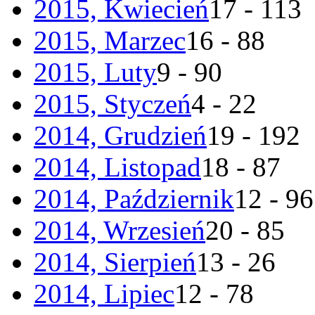
2015, Kwiecień
17 - 113
2015, Marzec
16 - 88
2015, Luty
9 - 90
2015, Styczeń
4 - 22
2014, Grudzień
19 - 192
2014, Listopad
18 - 87
2014, Październik
12 - 96
2014, Wrzesień
20 - 85
2014, Sierpień
13 - 26
2014, Lipiec
12 - 78